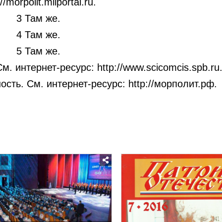
://morpolit.milportal.ru.
3 Там же.
4 Там же.
5 Там же.
. интернет-ресурс: http://www.scicomcis.spb.ru
сть. См. интернет-ресурс: http://морполит.рф.
Posted
Posted
in
in