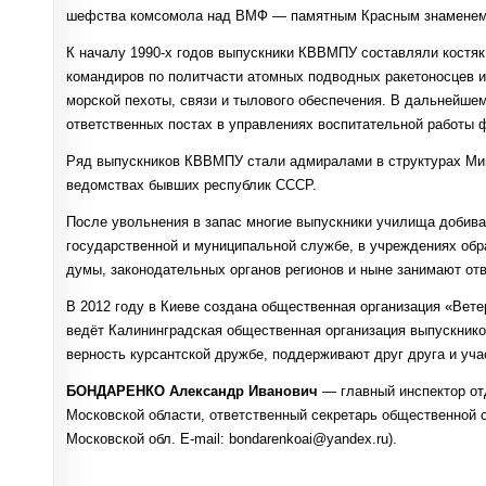
шефства комсомола над ВМФ — памятным Красным знамене
К началу 1990-х годов выпускники КВВМПУ составляли костя
командиров по политчасти атомных подводных ракетоносцев и
морской пехоты, связи и тылового обеспечения. В дальнейше
ответственных постах в управлениях воспитательной работы 
Ряд выпускников КВВМПУ стали адмиралами в структурах Ми
ведомствах бывших республик СССР.
После увольнения в запас многие выпускники училища добива
государственной и муниципальной службе, в учреждениях обр
думы, законодательных органов регионов и ныне занимают от
В 2012 году в Киеве создана общественная организация «Вет
ведёт Калининградская общественная организация выпускнико
верность курсантской дружбе, поддерживают друг друга и уча
БОНДАРЕНКО Александр Иванович
— главный инспектор от
Московской области, ответственный секретарь общественной о
Московской обл. E-mail: bondarenkoai@yandex.ru).