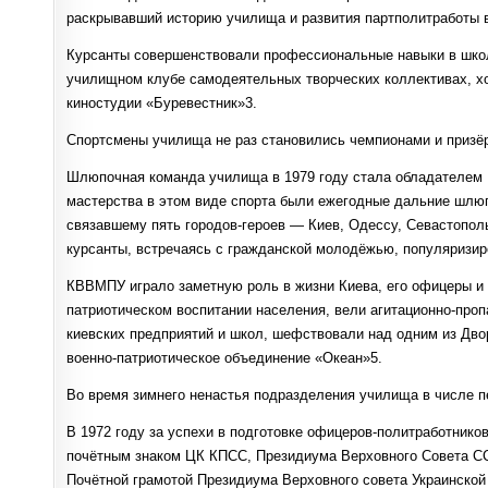
раскрывавший историю училища и развития партполитработы
Курсанты совершенствовали профессиональные навыки в школ
училищном клубе самодеятельных творческих коллективах, хо
киностудии «Буревестник»3.
Спортсмены училища не раз становились чемпионами и призёра
Шлюпочная команда училища в 1979 году стала обладателем 
мастерства в этом виде спорта были ежегодные дальние шлюп
связавшему пять городов-героев — Киев, Одессу, Севастопол
курсанты, встречаясь с гражданской молодёжью, популяризи
КВВМПУ играло заметную роль в жизни Киева, его офицеры и 
патриотическом воспитании населения, вели агитационно-проп
киевских предприятий и школ, шефствовали над одним из Дво
военно-патриотическое объединение «Океан»5.
Во время зимнего ненастья подразделения училища в числе пе
В 1972 году за успехи в подготовке офицеров-политработник
почётным знаком ЦК КПСС, Президиума Верховного Совета СС
Почётной грамотой Президиума Верховного совета Украинской 