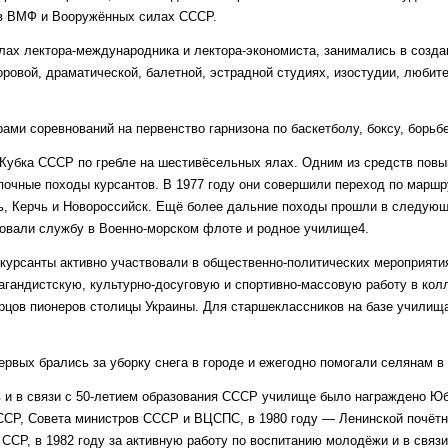
 в ВМФ и Вооружённых силах СССР.
ах лектора-международника и лектора-экономиста, занимались в созда
ровой, драматической, балетной, эстрадной студиях, изостудии, любит
ми соревнований на первенство гарнизона по баскетболу, боксу, борьбе
Кубка СССР по гребле на шестивёсельных ялах. Одним из средств пов
очные походы курсантов. В 1977 году они совершили переход по маршр
ь, Керчь и Новороссийск. Ещё более дальние походы прошли в следующ
ровали службу в Военно-морском флоте и родное училище4.
курсанты активно участвовали в общественно-политических мероприятия
агандистскую, культурно-досуговую и спортивно-массовую работу в кол
рцов пионеров столицы Украины. Для старшеклассников на базе училищ
рвых брались за уборку снега в городе и ежегодно помогали селянам в
ов и в связи с 50-летием образования СССР училище было награждено 
СР, Совета министров СССР и ВЦСПС, в 1980 году — Ленинской почётн
ССР, в 1982 году за активную работу по воспитанию молодёжи и в связи