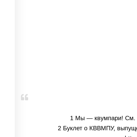
1 Мы — квумпари! См. и
2 Буклет о КВВМПУ, выпуще