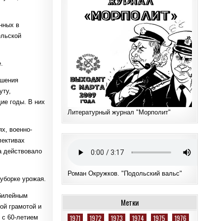
нных в
ельской
.
ышения
уту,
ие годы. В них
Литературный журнал "Морполит"
х, военно-
лективах
а действовало
Роман Окружков. "Подольский вальс"
 уборке урожая.
Юбилейным
Метки
ой грамотой и
1971
1972
1973
1974
1975
1976
 с 60-летием