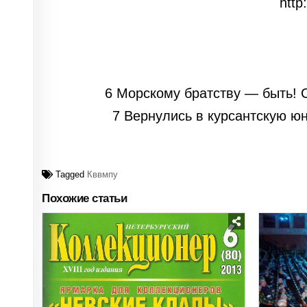
http
6 Морскому братству — быть! См
7 Вернулись в курсантскую юно
Tagged
Кввмпу
Похожие статьи
Posted
in