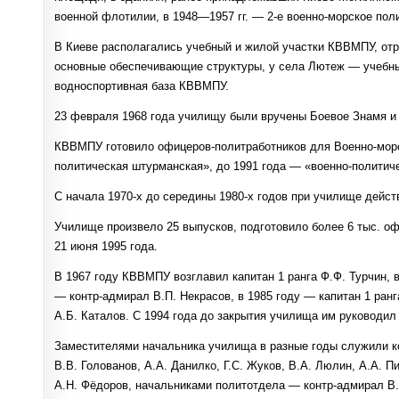
военной флотилии, в 1948—1957 гг. — 2-е военно-морское пол
В Киеве располагались учебный и жилой участки КВВМПУ, отря
основные обеспечивающие структуры, у села Лютеж — учебный
водноспортивная база КВВМПУ.
23 февраля 1968 года училищу были вручены Боевое Знамя и
КВВМПУ готовило офицеров-политработников для Военно-морс
политическая штурманская», до 1991 года — «военно-политиче
С начала 1970-х до середины 1980-х годов при училище дей
Училище произвело 25 выпусков, подготовило более 6 тыс. о
21 июня 1995 года.
В 1967 году КВВМПУ возглавил капитан 1 ранга Ф.Ф. Турчин, в
— контр-адмирал В.П. Некрасов, в 1985 году — капитан 1 ранг
А.Б. Каталов. С 1994 года до закрытия училища им руководил 
Заместителями начальника училища в разные годы служили кон
В.В. Голованов, А.А. Данилко, Г.С. Жуков, В.А. Люлин, А.А. П
А.Н. Фёдоров, начальниками политотдела — контр-адмирал В.В