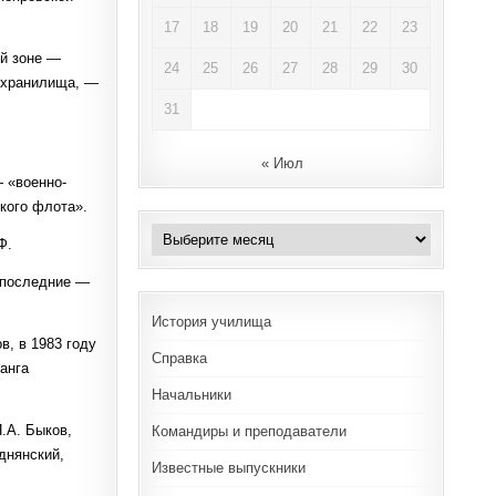
17
18
19
20
21
22
23
ой зоне —
24
25
26
27
28
29
30
дохранилища, —
31
« Июл
 «военно-
кого флота».
Архивы
Ф.
 последние —
История училища
в, в 1983 году
Справка
ранга
Начальники
.А. Быков,
Командиры и преподаватели
однянский,
Известные выпускники