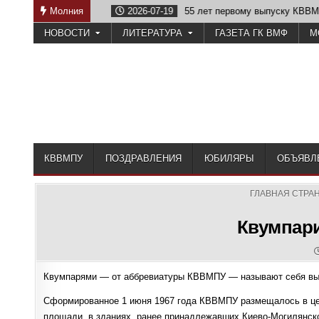
Skip
ству
Молния
2026-07-19
55 лет первому выпуску КВВМПУ
2
to
НОВОСТИ
ЛИТЕРАТУРА
ГАЗЕТА ГК ВМФ
М
content
КВВМПУ
ПОЗДРАВЛЕНИЯ
ЮБИЛЯРЫ
ОБЪЯВЛ
ГЛАВНАЯ СТРА
Квумпари
Квумпарями — от аббревиатуры КВВМПУ — называют себя выпу
Сформированное 1 июня 1967 года КВВМПУ размещалось в цен
площади, в зданиях, ранее принадлежавших Киево-Могилянско