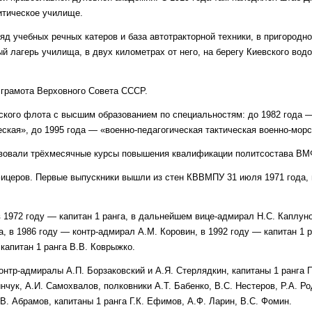
итическое училище.
д учебных речных катеров и база автотракторной техники, в пригородн
 лагерь училища, в двух километрах от него, на берегу Киевского во
 грамота Верховного Совета СССР.
кого флота с высшим образованием по специальностям: до 1982 года —
ская», до 1995 года — «военно-педагогическая тактическая военно-морс
ствовали трёхмесячные курсы повышения квалификации политсостава ВМ
фицеров. Первые выпускники вышли из стен КВВМПУ 31 июля 1971 года,
 1972 году — капитан 1 ранга, в дальнейшем вице-адмирал Н.С. Каплуно
а, в 1986 году — контр-адмирал А.М. Коровин, в 1992 году — капитан 1 
капитан 1 ранга В.В. Коврыжко.
тр-адмиралы А.П. Борзаковский и А.Я. Стерлядкин, капитаны 1 ранга П
инчук, А.И. Самохвалов, полковники А.Т. Бабенко, В.С. Нестеров, Р.А. Р
. Абрамов, капитаны 1 ранга Г.К. Ефимов, А.Ф. Ларин, В.С. Фомин.