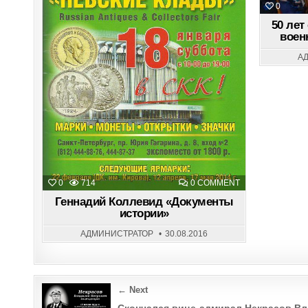
0
50 лет
воен
А
ON
0
714
0 COMMENT
ГЕННАДИЙ
КОЛЛЕВИД
Геннадий Коллевид «Документы
«ДОКУМЕНТЫ
истории»
ИСТОРИИ»
АДМИНИСТРАТОР
30.08.2016
Post
← Next