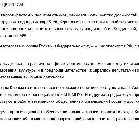
м ЦК ВЛКСМ.
к кадров флотских политработников, занимали большинство должностей
 крупных надводных кораблей, береговых ракетно-артиллерийских часте
м они возглавили воспитательные структуры соединений и объединений,
флотов и ВМФ.
нистерства обороны России и Федеральной службы безопасности РФ, с
лись успехов в различных сферах деятельности в России и других стра
азования, культуры и в предпринимательстве, избирались депутатами Г
ветственные выборные должности.
ераны Киевского высшего военно-морского политического училища»6. Ак
в, командиров и преподавателей КВВМПУ7. И в других городах квумпари
ствуют в работе ветеранских общественных организаций России и других
дела организационного обеспечения администрации городского округа К
рганизации «Коломенское офицерское собрание», капитан 2 ранга запаса