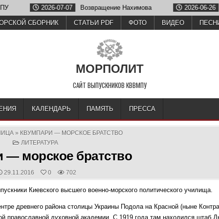
026-07-07
Возвращение Нахимова
2026-06-26
Олег Зубков
ОРСКОЙ СБОРНИК
СТАТЬИ PDF
ФОТО
ВИДЕО
ПЕСН
МОРПОЛИТ
САЙТ ВЫПУСКНИКОВ КВВМПУ
ЕНИЯ
КАЛЕНДАРЬ
ПАМЯТЬ
ПРЕССА
НИЦА
»
КВУМПАРИ — МОРСКОЕ БРАТСТВО
POSTED
ЛИТЕРАТУРА
IN
 — морское братство
PUBLISHED
29.11.2016
0
702
DATE:
скники Киевского высшего военно-морского политического училища.
тре древнего района столицы Украины Подола на Красной (ныне Контра
й православной духовной академии. С 1919 года там находился штаб Д