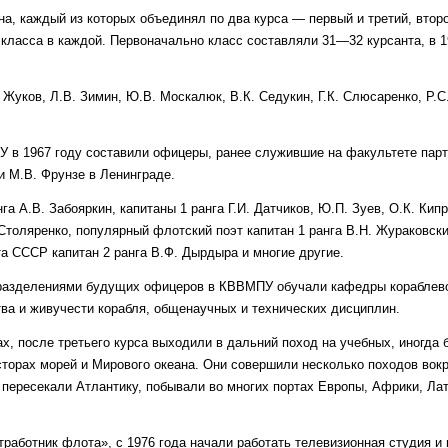
, каждый из которых объединял по два курса — первый и третий, второ
ре класса в каждой. Первоначально класс составляли 31—32 курсанта, в 1
Жуков, Л.В. Зимин, Ю.В. Москалюк, В.К. Седукин, Г.К. Слюсаренко, Р.С
 в 1967 году составили офицеры, ранее служившие на факультете парт
 М.В. Фрунзе в Ленинграде.
 А.В. Забояркин, капитаны 1 ранга Г.И. Датчиков, Ю.П. Зуев, О.К. Кипр
. Столяренко, популярный флотский поэт капитан 1 ранга В.Н. Жураковск
а СССР капитан 2 ранга В.Ф. Дырдыра и многие другие.
дразделениями будущих офицеров в КВВМПУ обучали кафедры кораблев
ва и живучести корабля, общенаучных и технических дисциплин.
х, после третьего курса выходили в дальний поход на учебных, иногда 
орах морей и Мирового океана. Они совершили несколько походов вокр
 пересекали Атлантику, побывали во многих портах Европы, Африки, Ла
аботник флота», с 1976 года начали работать телевизионная студия и 