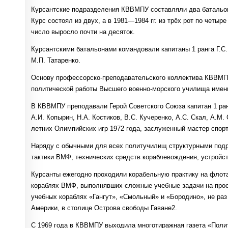
Курсантские подразделения КВВМПУ составляли два батальона
Курс состоял из двух, а в 1981—1984 гг. из трёх рот по четы
число выросло почти на десяток.
Курсантскими батальонами командовали капитаны 1 ранга Г.С. 
М.П. Татаренко.
Основу профессорско-преподавательского коллектива КВВМПУ
политической работы Высшего военно-морского училища имени
В КВВМПУ преподавали Герой Советского Союза капитан 1 ранга
А.И. Копырин, Н.А. Костиков, В.С. Кучеренко, А.С. Скал, А.М
летних Олимпийских игр 1972 года, заслуженный мастер спорт
Наряду с обычными для всех политучилищ структурными по
тактики ВМФ, технических средств кораблевождения, устройст
Курсанты ежегодно проходили корабельную практику на флота
кораблях ВМФ, выполнявших сложные учебные задачи на прост
учебных кораблях «Гангут», «Смольный» и «Бородино», не раз
Америки, в столице Острова свободы Гаване2.
С 1969 года в КВВМПУ выходила многотиражная газета «Политр