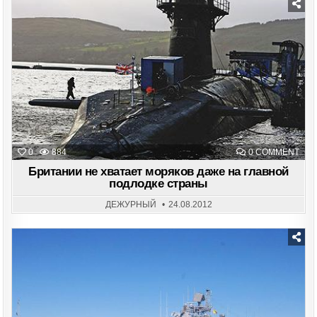
Posted
in
ON
0
884
0 COMMENT
БРИ
НЕ
Британии не хватает моряков даже на главной
ХВА
подлодке страны
МОР
ДАЖ
НА
ДЕЖУРНЫЙ
24.08.2012
ГЛА
ПОД
СТР
Posted
in