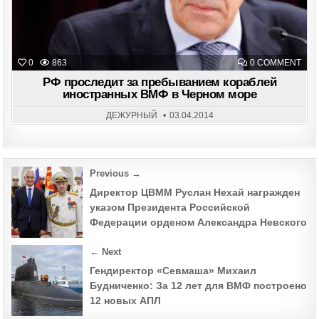
ON
0
863
0 COMMENT
РФ
ПРО
РФ проследит за пребыванием кораблей
ЗА
иностранных ВМФ в Черном море
ПРЕ
КОР
ИНО
ДЕЖУРНЫЙ
03.04.2014
ВМ
В
ЧЕР
МОР
Post
Previous →
navigation
Директор ЦВММ Руслан Нехай награжден
указом Президента Российской
Федерации орденом Александра Невского
← Next
Гендиректор «Севмаша» Михаил
Будниченко: За 12 лет для ВМФ построено
12 новых АПЛ