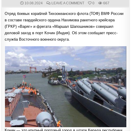
PUBLISHED
COMMENTS:
ON
10.08.2024
LEAVE A COMMENT
0
667
DATE:
КРЕЙСЕР
«ВАРЯГ»
Отряд боевых кораблей Тихоокеанского флота (ТОФ) ВМФ России
И
ФРЕГАТ
в составе гвардейского ордена Нахимова ракетного крейсера
«МАРШАЛ
ШАПОШНИКОВ»
(ГРКР) «Варяг» и фрегата «Маршал Шапошников» совершил
СОВЕРШИЛИ
ДЕЛОВОЙ
деловой заход в порт Кочин (Индия). Об этом сообщает пресс-
ЗАХОД
В
служба Восточного военного округа.
ПОРТ
КОЧИН
(ИНДИЯ
Кочин — это крупный портовый город в штате Керала республики