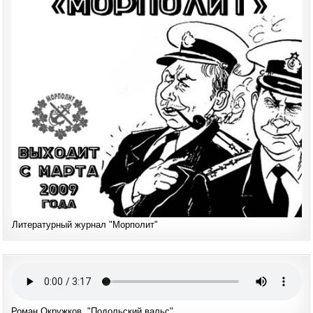
Литературный журнал "Морполит"
Роман Окружков. "Подольский вальс"