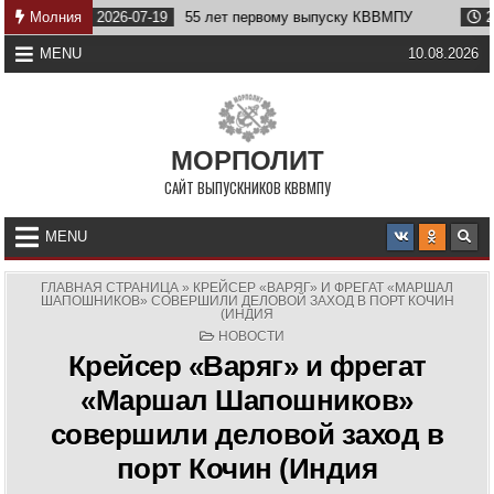
Skip
Молния
2026-07-19
55 лет первому выпуску КВВМПУ
2026-07-
to
content
MENU
10.08.2026
МОРПОЛИТ
САЙТ ВЫПУСКНИКОВ КВВМПУ
MENU
ГЛАВНАЯ СТРАНИЦА
»
КРЕЙСЕР «ВАРЯГ» И ФРЕГАТ «МАРШАЛ
ШАПОШНИКОВ» СОВЕРШИЛИ ДЕЛОВОЙ ЗАХОД В ПОРТ КОЧИН
(ИНДИЯ
POSTED
НОВОСТИ
IN
Крейсер «Варяг» и фрегат
«Маршал Шапошников»
совершили деловой заход в
порт Кочин (Индия