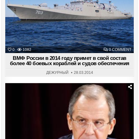
ON
0
1082
0 COMMENT
ВМ
РО
ВМФ России в 2014 году примет в свой состав
В
более 40 боевых кораблей и судов обеспечения
201
ГОД
ПРИ
ДЕЖУРНЫЙ
28.03.2014
В
СВО
СОС
БОЛ
40
БОЕ
КОР
Posted
И
in
СУД
ОБЕ