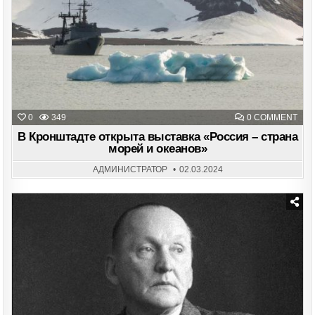
ON
0
349
0 COMMENT
В
КРО
В Кронштадте открыта выставка «Россия – страна
ОТК
морей и океанов»
ВЫС
«РО
–
АДМИНИСТРАТОР
02.03.2024
СТР
МОР
И
ОКЕ
Posted
in