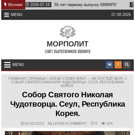
Skip
Молния
2026-07-19
55 лет первому выпуску КВВМПУ
2026-0
to
content
MENU
07.08.2026
МОРПОЛИТ
САЙТ ВЫПУСКНИКОВ КВВМПУ
MENU
ГЛАВНАЯ СТРАНИЦА
»
КОГДА СЛОВО ФЛОТ — НЕ ПУСТОЙ ЗВУК.
»
СОБОР СВЯТОГО НИКОЛАЯ ЧУДОТВОРЦА. СЕУЛ, РЕСПУБЛИКА
КОРЕЯ.
Собор Святого Николая
Чудотворца. Сеул, Республика
Корея.
PUBLISHED
COMMENTS:
ON
02.03.2013
LEAVE A COMMENT
0
104
DATE:
СОБОР
СВЯТОГО
НИКОЛАЯ