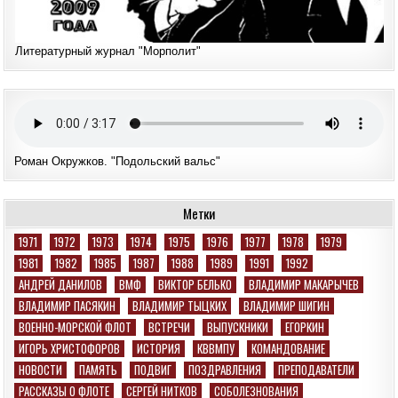
Литературный журнал "Морполит"
Роман Окружков. "Подольский вальс"
Метки
1971
1972
1973
1974
1975
1976
1977
1978
1979
1981
1982
1985
1987
1988
1989
1991
1992
АНДРЕЙ ДАНИЛОВ
ВМФ
ВИКТОР БЕЛЬКО
ВЛАДИМИР МАКАРЫЧЕВ
ВЛАДИМИР ПАСЯКИН
ВЛАДИМИР ТЫЦКИХ
ВЛАДИМИР ШИГИН
ВОЕННО-МОРСКОЙ ФЛОТ
ВСТРЕЧИ
ВЫПУСКНИКИ
ЕГОРКИН
ИГОРЬ ХРИСТОФОРОВ
ИСТОРИЯ
КВВМПУ
КОМАНДОВАНИЕ
НОВОСТИ
ПАМЯТЬ
ПОДВИГ
ПОЗДРАВЛЕНИЯ
ПРЕПОДАВАТЕЛИ
РАССКАЗЫ О ФЛОТЕ
СЕРГЕЙ НИТКОВ
СОБОЛЕЗНОВАНИЯ