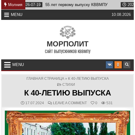
Skip
2026-07-19
Молния
55 лет первому выпуску КВВМПУ
2026-07-07
to
content
MENU
10.08.2026
МОРПОЛИТ
САЙТ ВЫПУСКНИКОВ КВВМПУ
MENU
ГЛАВНАЯ СТРАНИЦА
»
К 40-ЛЕТИЮ ВЫПУСКА
POSTED
СТИХИ
IN
К 40-ЛЕТИЮ ВЫПУСКА
PUBLISHED
COMMENTS:
ON
17.07.2024
LEAVE A COMMENT
0
531
DATE:
К
40-
ЛЕТИЮ
ВЫПУСКА