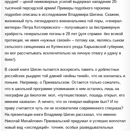
орудия! – ценой неимоверных усилий выдержал нападение 20-
тысячной персидской армии! Примеры подобного героизма
подробно описаны в исследовании Владимира Шигина. Скажем,
жизненный путь легендарного военачальника той поры, «генерал-
метеора» Петра Котляревского – получившего за беспримерную
храбрость генеральские погоны в 28 лет (для справки: без всякой
протекции, не имея «нужных связей» – потому как, являясь сыном
сельского священника из Купянского уезда Харьковской губернии,
он мог рассчитывать исключительно на личную отвагу и удачу в
боях!).
В своей книге Шигин пытается воскресить память о доблестных
российских рыцарях той давней «войны теней», что не кончилась и
поныне. Например, о Пржевальском. Остается только сожалеть,
что в школьной программе упоминания о нем остались лишь на
географии да биологии: мол, «путешествовал, лошадь открыл, его
именем назвали». А ничего, что он генерал-майором был? И по
праву считается чуть ли не основателем современного спецназа?
На презентации книги Владимир Шигин рассказал, что именно
Николай Михайлович Пржевальский придумал и успешно воплотил
новый вид «экспедиций»: точнее, особых разведывательных