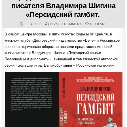
писателя Владимира Шигина
«Персидский гамбит.
PUBLISHED
COMMENTS:
ON
11.04.2023
LEAVE A COMMENT
1
567
DATE:
ИЗДАТЕЛЬСТВО
«ВЕЧЕ»
В самом центре Москвы, в пяти минутах ходьбы от Кремля, в
И
РОССИЙСКОЕ
книжном клубе «Достоевский» издательство «Вече» и Российское
ВОЕННО-
ИСТОРИЧЕСКОЕ
военно-историческое общество провели представление новой
ОБЩЕСТВО
ПРОВЕЛИ
книги писателя Владимира Шигина «Персидский гамбит.
ПРЕДСТАВЛЕНИЕ
НОВОЙ
Полководцы и дипломаты», вышедшей в тематической авторской
КНИГИ
ПИСАТЕЛЯ
серии «Большая игра. Великобритания – Российская империя».
ВЛАДИМИРА
ШИГИНА
«ПЕРСИДСКИЙ
ГАМБИТ.