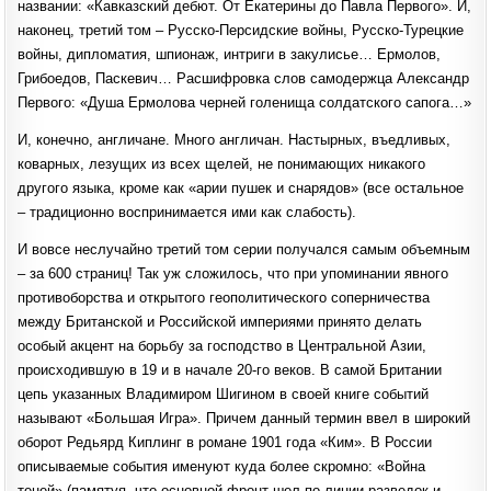
названии: «Кавказский дебют. От Екатерины до Павла Первого». И,
наконец, третий том – Русско-Персидские войны, Русско-Турецкие
войны, дипломатия, шпионаж, интриги в закулисье… Ермолов,
Грибоедов, Паскевич… Расшифровка слов самодержца Александр
Первого: «Душа Ермолова черней голенища солдатского сапога…»
И, конечно, англичане. Много англичан. Настырных, въедливых,
коварных, лезущих из всех щелей, не понимающих никакого
другого языка, кроме как «арии пушек и снарядов» (все остальное
– традиционно воспринимается ими как слабость).
И вовсе неслучайно третий том серии получался самым объемным
– за 600 страниц! Так уж сложилось, что при упоминании явного
противоборства и открытого геополитического соперничества
между Британской и Российской империями принято делать
особый акцент на борьбу за господство в Центральной Азии,
происходившую в 19 и в начале 20-го веков. В самой Британии
цепь указанных Владимиром Шигином в своей книге событий
называют «Большая Игра». Причем данный термин ввел в широкий
оборот Редьярд Киплинг в романе 1901 года «Ким». В России
описываемые события именуют куда более скромно: «Война
теней» (памятуя, что основной фронт шел по линии разведок и