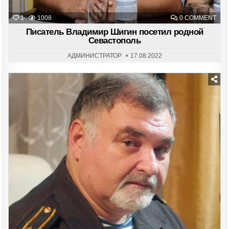
ON
1
1008
0 COMMENT
ПИС
ВЛА
Писатель Владимир Шигин посетил родной
ШИ
Севастополь
ПОС
РОД
СЕВ
АДМИНИСТРАТОР
17.08.2022
Posted
in