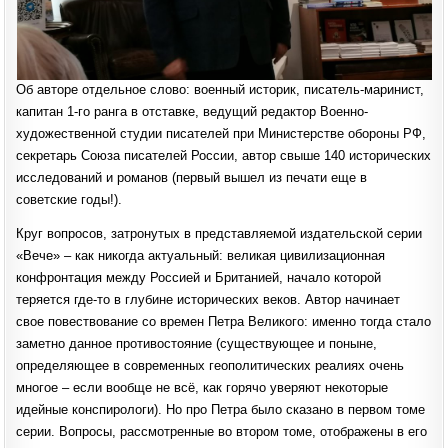
Об авторе отдельное слово: военный историк, писатель-маринист,
капитан 1-го ранга в отставке, ведущий редактор Военно-
художественной студии писателей при Министерстве обороны РФ,
секретарь Союза писателей России, автор свыше 140 исторических
исследований и романов (первый вышел из печати еще в
советские годы!).
Круг вопросов, затронутых в представляемой издательской серии
«Вече» – как никогда актуальный: великая цивилизационная
конфронтация между Россией и Британией, начало которой
теряется где-то в глубине исторических веков. Автор начинает
свое повествование со времен Петра Великого: именно тогда стало
заметно данное противостояние (существующее и поныне,
определяющее в современных геополитических реалиях очень
многое – если вообще не всё, как горячо уверяют некоторые
идейные конспирологи). Но про Петра было сказано в первом томе
серии. Вопросы, рассмотренные во втором томе, отображены в его