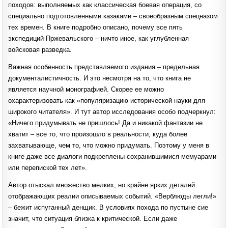
походов: выполняемых как классическая боевая операция, со
специально подготовленными казаками – своеобразным спецназом
тех времен. В книге подробно описано, почему все пять
экспедиций Пржевальского – ничто иное, как углубленная
войсковая разведка.
Важная особенность представляемого издания – предельная
документалистичность. И это несмотря на то, что книга не
является научной монографией. Скорее ее можно
охарактеризовать как «популяризацию исторической науки для
широкого читателя». И тут автор исследования особо подчеркнул:
«Ничего придумывать не пришлось! Да и никакой фантазии не
хватит – все то, что произошло в реальности, куда более
захватывающе, чем то, что можно придумать. Поэтому у меня в
книге даже все диалоги подкреплены сохранившимися мемуарами
или перепиской тех лет».
Автор отыскал множество мелких, но крайне ярких деталей
отображающих реалии описываемых событий. «Верблюды легли!»
– бежит испуганный денщик. В условиях похода по пустыне сие
значит, что ситуация близка к критической. Если даже