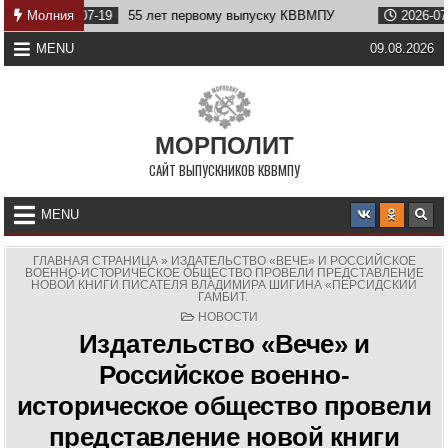
Skip
07-19
Молния
55 лет первому выпуску КВВМПУ
2026-07-07
Возвра
to
content
MENU
09.08.2026
МОРПОЛИТ
САЙТ ВЫПУСКНИКОВ КВВМПУ
MENU
ГЛАВНАЯ СТРАНИЦА
»
ИЗДАТЕЛЬСТВО «ВЕЧЕ» И РОССИЙСКОЕ
ВОЕННО-ИСТОРИЧЕСКОЕ ОБЩЕСТВО ПРОВЕЛИ ПРЕДСТАВЛЕНИЕ
НОВОЙ КНИГИ ПИСАТЕЛЯ ВЛАДИМИРА ШИГИНА «ПЕРСИДСКИЙ
ГАМБИТ.
POSTED
НОВОСТИ
IN
Издательство «Вече» и
Российское военно-
историческое общество провели
представление новой книги