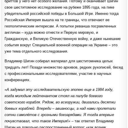
бриттов у него нет особого желания. Потому и оканчивает Шигин
свое шеститомное исследование на рубеже 1895 года, на пике
убедительной российской победы в Большой Игре. Именно тогда
Российская Империя вышла на те границы, что отвечают ее
геополитическим интересам. А попытки реванша посрамленных
англичан – куда можно отнести и Первую мировую, и
Гражданскую, и Великую Отечественную войну, и даже нынешние
события вокруг Специальной военной операции на Украине – это
уже тема отдельного исследования.
Владимир Шигин собирал материал для шеститомника целых
тридцать лет! Позади множество архивов, редких рукописей, бесед
с профессиональными исследователями, участие в научных
конференциях.
«А задумал эту исследовательскую эпопею еще в 1984 году,
когда молодым лейтенантом стоял на палубе боевого
советского корабля. Рядом, во всеоружии, двигались десятки
боевых кораблей. Впереди – авианосцы, а над нами пролетали
сотни самолётов с грозными боезарядами. Я тогда впервые
почувствовал, что такое Империя!»
– так ответил Владимир
Шигин на довольно распространенный вопрос «как возник