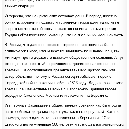
тайных операций).
Интересно, что на британских островах данный период яростно
романтизировали и подвергли усиленной героизации: удачливые
секретные агенты той поры считаются национальными героями.
Трудно найти коренного британца, кто не знал бы их имен наизусть.
В России, что давно не новость, героев во все времена было
слишком уж много, чтобы всех их заучивать по именам. Или, как
минимум, долго держать в широком общественном сознании. А тут
же еще – так некстати! – произошло и досадное наложение по
времени. На состоявшейся презентации «Персидского гамбита»
автор объяснил, почему в России сегодня забывают порой о
Персидской войне, закончившейся в 1813 году. Ведь в то же самое
время шла Отечественная война с Наполеоном, давшая героев
Бородино, Смоленска, Москвы или сражения на Березине.
Увы, война в Закавказье в общественном сознании как бы отошла
на второй план (и до сих пор оттуда так и не вернулась). Хотя, к
примеру, всего один батальон полковника Карягина из 17-го
Егерского полка – меньше 500 человек и всего два артиллерийских