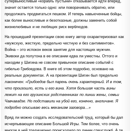
супервыносливый «корабль пустыни» отказывается идти вперед,
значит остается только одно: или поворачивать обратно, или
продолжать продвигаться пешком. И теперь навьюченные бойцы,
как более выносливые и безотказные, должны заменить собой
жизнелюбивых и не любящих риск верблюдов.
На прошедшей презентации свою книгу автор охарактеризовал как
«мужскую, жесткую, предельно честную и без сантиментов».
Война – это испокон веков занятие для настоящих мужчин.
Экивоки да полутона в ее описании едва ли уместны. Оттого и
находим у Шигина не совсем привычное описание событий с
гибелью Грибоедова. В книге об этом подробно, основано на
реальных документах. А на презентации Шигин был предельно
лаконичен:
«Грибоедов был парень очень характерный. И в том,
что произошло, есть и его вина. Хотя большая часть вины
лежит на его грузинских родственниках по линии жены, семьи
Чавчавадзе. Но подставили на убой его, конечно, англичане. Я
подробно описываю весь механизм заговора…»
Вряд ли можно создать исследовательский труд, который бы дал
исчерпывающее описание Большой Игры. Тем более, что очень
многое в ней традиционно происходило по линии спецслужб. А те,