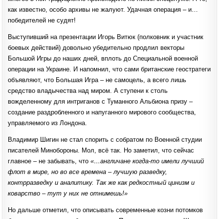
как известно, особо архивы не жалуют. Удачная операция – и…
победителей не судят!
Выступивший на презентации Игорь Витюк (полковник и участник
боевых действий) довольно убедительно продлил векторы
Большой Игры до наших дней, вплоть до Специальной военной
операции на Украине. И напомнил, что сами британские геостратеги
объявляют, что Большая Игра – не самоцель, а всего лишь
средство владычества над миром. А ступени к столь
вожделенному для интриганов с Туманного Альбиона призу –
создание раздробленного и напуганного мирового сообщества,
управляемого из Лондона.
Владимир Шигин не стал спорить с собратом по Военной студии
писателей Минобороны. Мол, всё так. Но заметил, что сейчас
главное – не забывать, что
«…англичане когда-то имели лучший
флот в мире, но во все времена – лучшую разведку,
контрразведку и аналитику. Так же как редкостный цинизм и
коварство – тут у них не отнимешь!»
Но дальше отметил, что описывать современные козни потомков