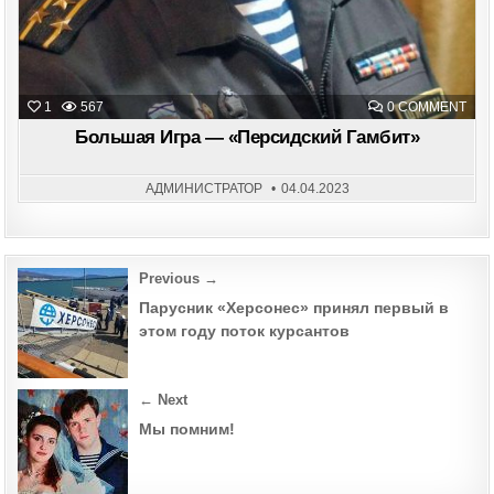
ON
1
567
0 COMMENT
БОЛ
ИГР
Большая Игра — «Персидский Гамбит»
—
«ПЕ
ГАМ
АДМИНИСТРАТОР
04.04.2023
Post
Previous →
navigation
Парусник «Херсонес» принял первый в
этом году поток курсантов
← Next
Мы помним!