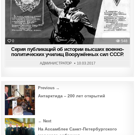
0
548
Серия публикаций об истории высших военно-
политических училищ Вооружённых сил СССР.
АДМИНИСТРАТОР
10.03.2017
Post
Previous →
navigation
Антарктида – 200 лет открытий
← Next
На Ассамблее Санкт-Петербургского