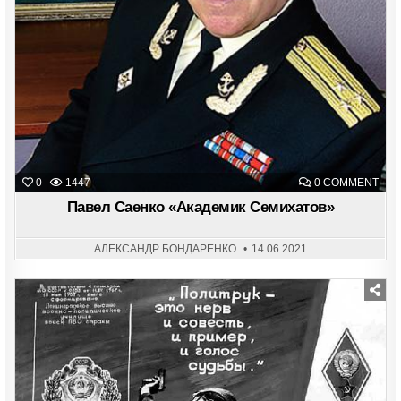
ON
0
1447
0 COMMENT
ПАВ
САЕ
Павел Саенко «Академик Семихатов»
«АК
СЕМ
АЛЕКСАНДР БОНДАРЕНКО
14.06.2021
Posted
in