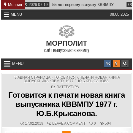
Skip
Молния
2026-07-19
55 лет первому выпуску КВВМПУ
2026-0
to
content
MENU
08.08.2026
МОРПОЛИТ
САЙТ ВЫПУСКНИКОВ КВВМПУ
MENU
ГЛАВНАЯ СТРАНИЦА
»
ГОТОВИТСЯ К ПЕЧАТИ НОВАЯ КНИГА
ВЫПУСКНИКА КВВМПУ 1977 Г. Ю.Б.КРЫСАНОВА.
POSTED
ЛИТЕРАТУРА
IN
Готовится к печати новая книга
выпускника КВВМПУ 1977 г.
Ю.Б.Крысанова.
PUBLISHED
COMMENTS:
ON
17.02.2019
LEAVE A COMMENT
0
504
DATE:
ГОТОВИТСЯ
К