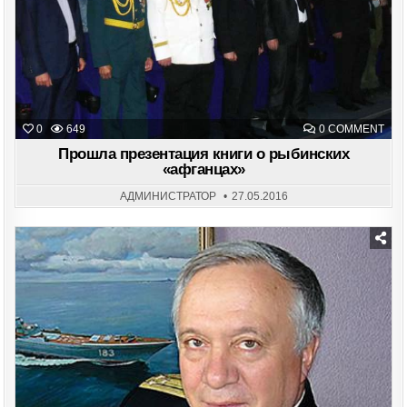
ON
0
649
0 COMMENT
ПР
ПРЕ
Прошла презентация книги о рыбинских
КНИ
«афганцах»
О
РЫБ
«АФ
АДМИНИСТРАТОР
27.05.2016
Posted
in