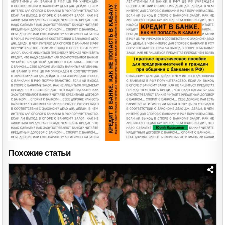
ПЕЧАТИ
НОВАЯ
КНИГА
ВЫПУСКНИКА
КВВМПУ
1977
Г.
Ю.Б.КРЫСАНОВА.
Похожие статьи
Posted
in