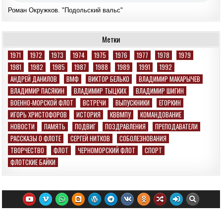
Роман Окружков. "Подольский вальс"
Метки
1971
1972
1973
1974
1975
1976
1977
1978
1979
1981
1982
1985
1987
1988
1989
1991
1992
АНДРЕЙ ДАНИЛОВ
ВМФ
ВИКТОР БЕЛЬКО
ВЛАДИМИР МАКАРЫЧЕВ
ВЛАДИМИР ПАСЯКИН
ВЛАДИМИР ТЫЦКИХ
ВЛАДИМИР ШИГИН
ВОЕННО-МОРСКОЙ ФЛОТ
ВСТРЕЧИ
ВЫПУСКНИКИ
ЕГОРКИН
ИГОРЬ ХРИСТОФОРОВ
ИСТОРИЯ
КВВМПУ
КОМАНДОВАНИЕ
НОВОСТИ
ПАМЯТЬ
ПОДВИГ
ПОЗДРАВЛЕНИЯ
ПРЕПОДАВАТЕЛИ
РАССКАЗЫ О ФЛОТЕ
СЕРГЕЙ НИТКОВ
СОБОЛЕЗНОВАНИЯ
ТВОРЧЕСТВО
ФЛОТ
ЧЕРНОМОРСКИЙ ФЛОТ
СПОРТ
ФЛОТСКИЕ БАЙКИ
Email: morpolit@mail.ru