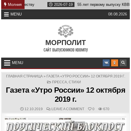
Skip
е Отечеству
Молния
2026-07-19
55 лет первому выпуску КВВМПУ
to
content
MENU
08.08.2026
МОРПОЛИТ
САЙТ ВЫПУСКНИКОВ КВВМПУ
MENU
ГЛАВНАЯ СТРАНИЦА
»
ГАЗЕТА «УТРО РОССИИ» 12 ОКТЯБРЯ 2019 Г.
POSTED
ПРЕССА
,
СТИХИ
IN
Газета «Утро России» 12 октября
2019 г.
PUBLISHED
COMMENTS:
ON
12.10.2019
LEAVE A COMMENT
0
670
DATE:
ГАЗЕТА
«УТРО
РОССИИ»
12
ОКТЯБРЯ
2019