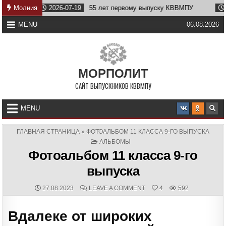
Skip
Молния
2026-07-19
55 лет первому выпуску КВВМПУ
2026-07-
to
content
MENU
06.08.2026
МОРПОЛИТ
САЙТ ВЫПУСКНИКОВ КВВМПУ
MENU
ГЛАВНАЯ СТРАНИЦА
»
ФОТОАЛЬБОМ 11 КЛАССА 9-ГО ВЫПУСКА
POSTED
АЛЬБОМЫ
IN
Фотоальбом 11 класса 9-го
выпуска
PUBLISHED
COMMENTS:
ON
27.08.2023
LEAVE A COMMENT
4
592
DATE:
ФОТОАЛЬБОМ
11
КЛАССА
Вдалеке от широких
9-
ГО
ВЫПУСКА