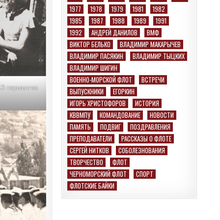
1977
1978
1979
1981
1982
1985
1987
1988
1989
1991
1992
АНДРЕЙ ДАНИЛОВ
ВМФ
ВИКТОР БЕЛЬКО
ВЛАДИМИР МАКАРЫЧЕВ
ВЛАДИМИР ПАСЯКИН
ВЛАДИМИР ТЫЦКИХ
ВЛАДИМИР ШИГИН
ВОЕННО-МОРСКОЙ ФЛОТ
ВСТРЕЧИ
13 першингов
ВЫПУСКНИКИ
ЕГОРКИН
ИГОРЬ ХРИСТОФОРОВ
ИСТОРИЯ
КВВМПУ
КОМАНДОВАНИЕ
НОВОСТИ
ПАМЯТЬ
ПОДВИГ
ПОЗДРАВЛЕНИЯ
ПРЕПОДАВАТЕЛИ
РАССКАЗЫ О ФЛОТЕ
СЕРГЕЙ НИТКОВ
СОБОЛЕЗНОВАНИЯ
ТВОРЧЕСТВО
ФЛОТ
ЧЕРНОМОРСКИЙ ФЛОТ
СПОРТ
ФЛОТСКИЕ БАЙКИ