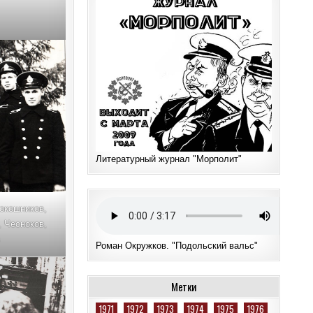
Литературный журнал "Морполит"
окошников,
 Чесноков,
Роман Окружков. "Подольский вальс"
Метки
1971
1972
1973
1974
1975
1976