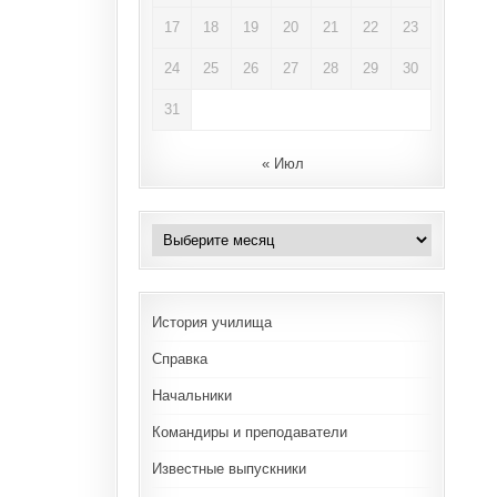
17
18
19
20
21
22
23
24
25
26
27
28
29
30
31
« Июл
Архивы
История училища
Справка
Начальники
Командиры и преподаватели
Известные выпускники