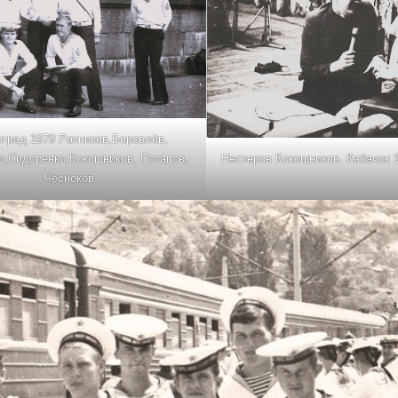
град 1979 Ратников,Боровлёв,
о,Сидоренко,Кокошников, Потапов,
Нестеров Кокошников. Кабачок 
Чесноков