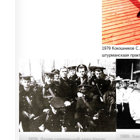
1979 Кокошников С
штурманскаая прак
1980г. Ки
1979г. Лютеж смертельный марш бросок.