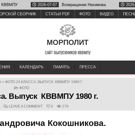
2026-07-07
Возвращение Нахимова
2026-06-26
Олег Зуб
ОРСКОЙ СБОРНИК
СТАТЬИ PDF
ФОТО
ВИДЕО
ПЕСН
МОРПОЛИТ
САЙТ ВЫПУСКНИКОВ КВВМПУ
ЕНИЯ
КАЛЕНДАРЬ
ПАМЯТЬ
ПРЕССА
А
»
ФОТО 24 КЛАССА. ВЫПУСК КВВМПУ 1980 Г.
POSTED
ФОТО
IN
са. Выпуск КВВМПУ 1980 г.
D
COMMENTS:
ON
LEAVE A COMMENT
0
279
ФОТО
24
КЛАССА.
сандровича Кокошникова.
ВЫПУСК
КВВМПУ
1980
Г.