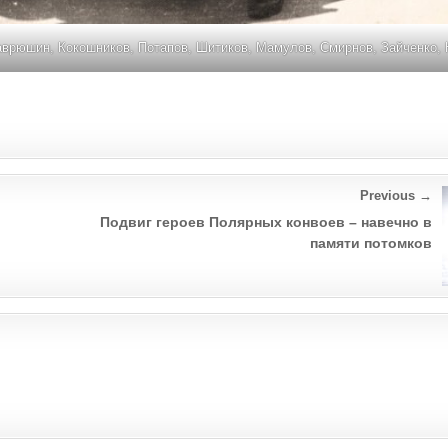
Гаврюшин, Кокошников, Потапов, Шитиков, Мамулов, Смирнов, Зайченко, 
Previous →
Подвиг героев Полярных конвоев – навечно в
памяти потомков