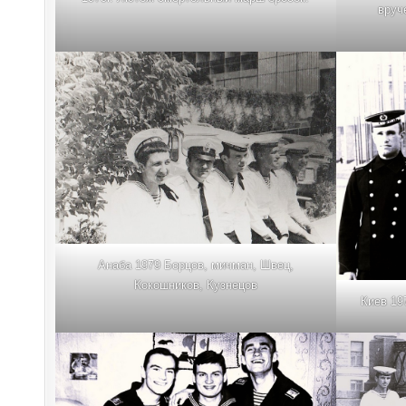
вруч
Анаба 1979 Борцов, мичман, Швец,
Кокошников, Кузнецов
Киев 19