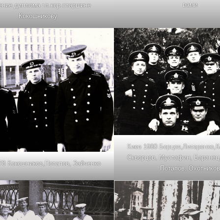
вами
ение диплома гл.кор.старшине
Кокошникову
Киев 1980 Борцов,Литаренко,К
Скворцов, Мустафин, Баранец,
78 Кокошников,Потапов, Зайченко
Потапов, Охотников