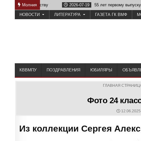
Skip
ечеству
Молния
2026-07-19
55 лет первому выпуску КВВМПУ
to
НОВОСТИ
ЛИТЕРАТУРА
ГАЗЕТА ГК ВМФ
М
content
КВВМПУ
ПОЗДРАВЛЕНИЯ
ЮБИЛЯРЫ
ОБЪЯВЛ
ГЛАВНАЯ СТРАНИЦ
Фото 24 клас
PUBLISHE
12.06.2025
DATE:
Из коллекции Сергея Алек