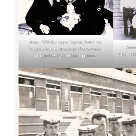
Киев. 1978 Кузнецов Сергей, Зайченко
Ленин
Сергей, Кокошников Сергей отмечаем
Литаренк
рождение у Кузнецова первенца.