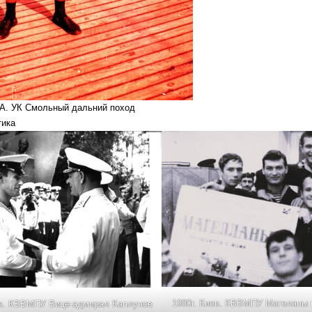
.А. УК Смольный дальний поход
тика
1980г. Киев. КВВМПУ Магеланы
ев. КВВМПУ Вице-адмирал Каплунов