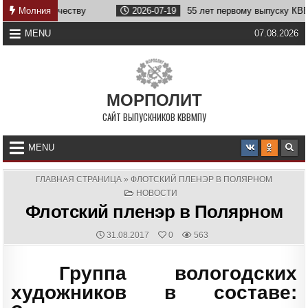
Skip
жбе Отечеству
Молния
2026-07-19
55 лет первому выпуску КВВМПУ
to
content
MENU
07.08.2026
МОРПОЛИТ
САЙТ ВЫПУСКНИКОВ КВВМПУ
MENU
ГЛАВНАЯ СТРАНИЦА
»
ФЛОТСКИЙ ПЛЕНЭР В ПОЛЯРНОМ
POSTED
НОВОСТИ
IN
Флотский пленэр в Полярном
PUBLISHED
31.08.2017
0
563
DATE:
Группа вологодских
художников в составе: