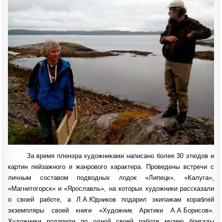
За время пленэра художниками написано более 30 этюдов и
картин пейзажного и жанрового характера. Проведены встречи с
личным составом подводных лодок «Липецк», «Калуга»,
«Магнитогорск» и «Ярославль», на которых художники рассказали
о своей работе, а Л.А.Юдников подарил экипажам кораблей
экземпляры своей книги «Художник Арктики А.А.Борисов».
Художники подарили по одной своей работе музею бригады