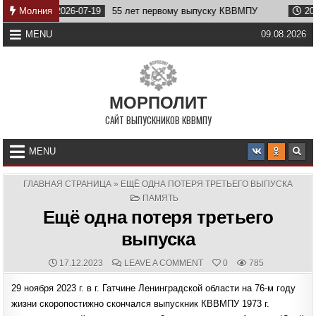
Skip
2026-07-19
Молния
55 лет первому выпуску КВВМПУ
2026-07-07
to
content
MENU
09.08.2026
МОРПОЛИТ
САЙТ ВЫПУСКНИКОВ КВВМПУ
MENU
ГЛАВНАЯ СТРАНИЦА
»
ЕЩЁ ОДНА ПОТЕРЯ ТРЕТЬЕГО ВЫПУСКА
POSTED
ПАМЯТЬ
IN
Ещё одна потеря третьего
выпуска
PUBLISHED
COMMENTS:
ON
17.12.2023
LEAVE A COMMENT
0
785
DATE:
ЕЩЁ
ОДНА
29 ноября 2023 г. в г. Гатчине Ленинградской области на 76-м году
ПОТЕРЯ
ТРЕТЬЕГО
жизни скоропостижно скончался выпускник КВВМПУ 1973 г.
ВЫПУСКА