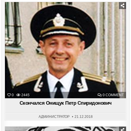
Posted
in
ON
0
2445
0 COMMENT
СКО
ОН
Скончался Онищук Петр Спиридонович
ПЕТ
СПИ
АДМИНИСТРАТОР
21.12.2018