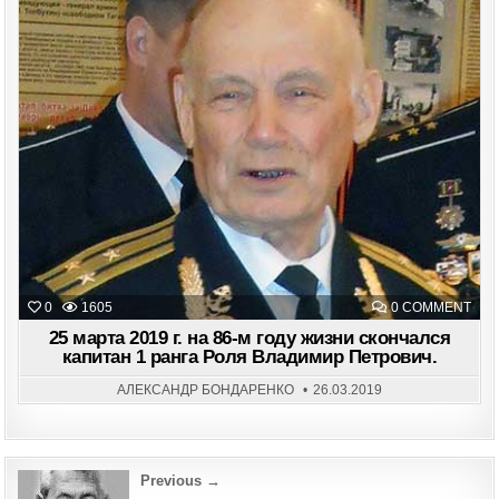
Posted
in
ON
0
1605
0 COMMENT
25
МАР
25 марта 2019 г. на 86-м году жизни скончался
201
капитан 1 ранга Роля Владимир Петрович.
Г.
НА
86-
АЛЕКСАНДР БОНДАРЕНКО
26.03.2019
М
ГОД
ЖИ
СКО
КАП
1
Post
Previous →
РАН
РОЛ