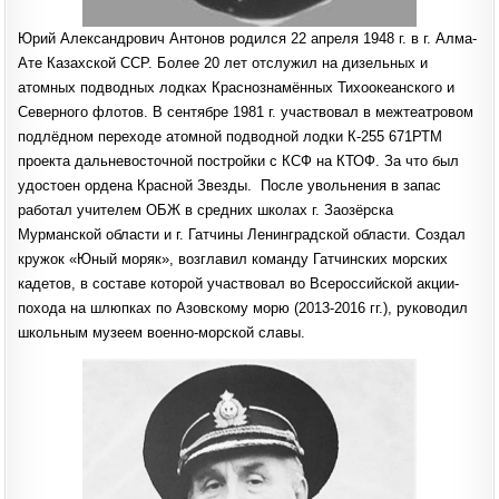
Юрий Александрович Антонов родился 22 апреля 1948 г. в г. Алма-
Ате Казахской ССР. Более 20 лет отслужил на дизельных и
атомных подводных лодках Краснознамённых Тихоокеанского и
Северного флотов. В сентябре 1981 г. участвовал в межтеатровом
подлёдном переходе атомной подводной лодки К-255 671РТМ
проекта дальневосточной постройки с КСФ на КТОФ. За что был
удостоен ордена Красной Звезды. После увольнения в запас
работал учителем ОБЖ в средних школах г. Заозёрска
Мурманской области и г. Гатчины Ленинградской области. Создал
кружок «Юный моряк», возглавил команду Гатчинских морских
кадетов, в составе которой участвовал во Всероссийской акции-
похода на шлюпках по Азовскому морю (2013-2016 гг.), руководил
школьным музеем военно-морской славы.