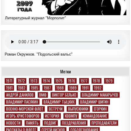
Литературный журнал "Морполит"
Роман Окружков. "Подольский вальс"
Метки
1971
1972
1973
1974
1975
1976
1977
1978
1979
1981
1982
1985
1987
1988
1989
1991
1992
АНДРЕЙ ДАНИЛОВ
ВМФ
ВИКТОР БЕЛЬКО
ВЛАДИМИР МАКАРЫЧЕВ
ВЛАДИМИР ПАСЯКИН
ВЛАДИМИР ТЫЦКИХ
ВЛАДИМИР ШИГИН
ВОЕННО-МОРСКОЙ ФЛОТ
ВСТРЕЧИ
ВЫПУСКНИКИ
ЕГОРКИН
ИГОРЬ ХРИСТОФОРОВ
ИСТОРИЯ
КВВМПУ
КОМАНДОВАНИЕ
НОВОСТИ
ПАМЯТЬ
ПОДВИГ
ПОЗДРАВЛЕНИЯ
ПРЕПОДАВАТЕЛИ
РАССКАЗЫ О ФЛОТЕ
СЕРГЕЙ НИТКОВ
СОБОЛЕЗНОВАНИЯ