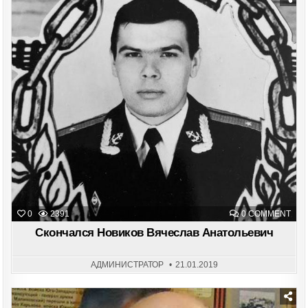
Posted
in
ON
0
2391
0 COMMENT
СКО
НОВ
Скончался Новиков Вячеслав Анатольевич
ВЯЧ
АНА
АДМИНИСТРАТОР
21.01.2019