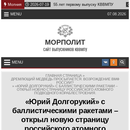
Skip
Молния
2026-07-19
55 лет первому выпуску КВВМПУ
2026-
to
content
MENU
07.08.2026
МОРПОЛИТ
САЙТ ВЫПУСКНИКОВ КВВМПУ
MENU
ГЛАВНАЯ СТРАНИЦА
»
ДРЕМЛЮЩИЙ МЕДВЕДЬ ПРОСЫПАЕТСЯ. ВОЗРОЖДЕНИЕ ВМФ
РОССИИ?
»
«ЮРИЙ ДОЛГОРУКИЙ» С БАЛЛИСТИЧЕСКИМИ РАКЕТАМИ –
ОТКРЫЛ НОВУЮ СТРАНИЦУ РОССИЙСКОГО АТОМНОГО
ПОДВОДНОГО КОРАБЛЕСТРОЕНИЯ.
«Юрий Долгорукий» с
баллистическими ракетами –
открыл новую страницу
российского атомного