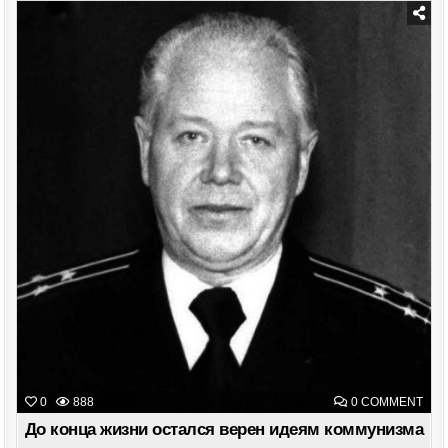
МОР
ЦЕН
ИМ
ПЕТ
Posted
ВЕЛ
in
ON
0
888
0 COMMENT
ДО
КОН
До конца жизни остался верен идеям коммунизма
ЖИ