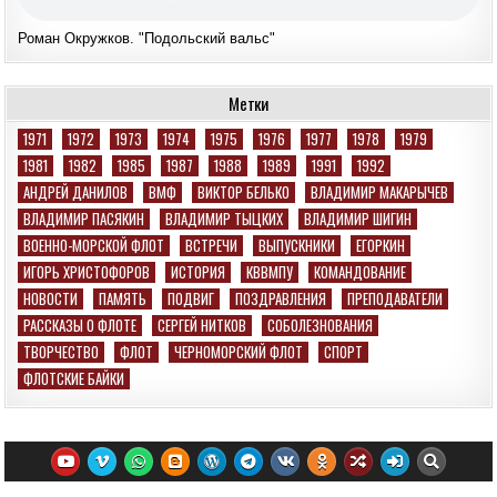
Роман Окружков. "Подольский вальс"
Метки
1971
1972
1973
1974
1975
1976
1977
1978
1979
1981
1982
1985
1987
1988
1989
1991
1992
АНДРЕЙ ДАНИЛОВ
ВМФ
ВИКТОР БЕЛЬКО
ВЛАДИМИР МАКАРЫЧЕВ
ВЛАДИМИР ПАСЯКИН
ВЛАДИМИР ТЫЦКИХ
ВЛАДИМИР ШИГИН
ВОЕННО-МОРСКОЙ ФЛОТ
ВСТРЕЧИ
ВЫПУСКНИКИ
ЕГОРКИН
ИГОРЬ ХРИСТОФОРОВ
ИСТОРИЯ
КВВМПУ
КОМАНДОВАНИЕ
НОВОСТИ
ПАМЯТЬ
ПОДВИГ
ПОЗДРАВЛЕНИЯ
ПРЕПОДАВАТЕЛИ
РАССКАЗЫ О ФЛОТЕ
СЕРГЕЙ НИТКОВ
СОБОЛЕЗНОВАНИЯ
ТВОРЧЕСТВО
ФЛОТ
ЧЕРНОМОРСКИЙ ФЛОТ
СПОРТ
ФЛОТСКИЕ БАЙКИ