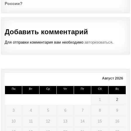
России?
navigation
Добавить комментарий
Для отправки комментария вам необходимо
авторизоваться
.
Август 2026
Пн
Вт
Ср
Чт
Пт
Сб
Вс
1
2
3
4
5
6
7
8
9
10
11
12
13
14
15
16