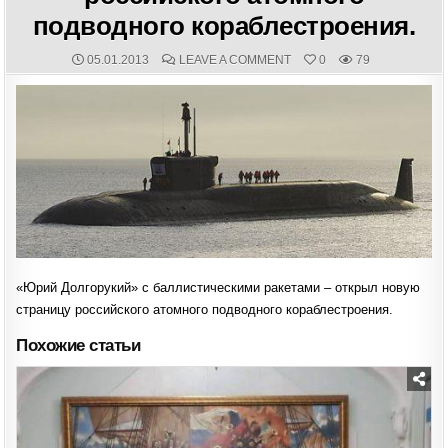
подводного кораблестроения.
PUBLISHED
COMMENTS:
ON
05.01.2013
LEAVE A COMMENT
0
79
DATE:
«ЮРИЙ
ДОЛГОРУКИЙ»
С
БАЛЛИСТИЧЕСКИМИ
РАКЕТАМИ
–
ОТКРЫЛ
НОВУЮ
СТРАНИЦУ
РОССИЙСКОГО
АТОМНОГО
ПОДВОДНОГО
КОРАБЛЕСТРОЕНИЯ.
«Юрий Долгорукий» с баллистическими ракетами – открыл новую
страницу российского атомного подводного кораблестроения.
Похожие статьи
Posted
in