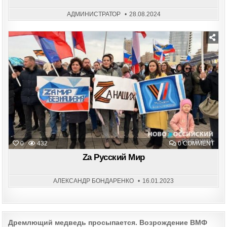
ОСТ
ВЕР
ИДЕ
АДМИНИСТРАТОР
28.08.2024
КОМ
Posted
in
ON
0
432
0 COMMENT
ZА
РУС
Zа Русский Мир
МИ
АЛЕКСАНДР БОНДАРЕНКО
16.01.2023
Post
Дремлющий медведь просыпается. Возрождение ВМФ