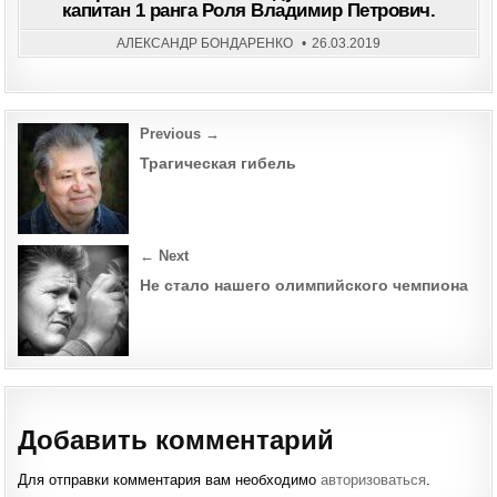
201
капитан 1 ранга Роля Владимир Петрович.
Г.
НА
86-
АЛЕКСАНДР БОНДАРЕНКО
26.03.2019
М
ГОД
ЖИ
СКО
КАП
1
Post
Previous →
РАН
РОЛ
navigation
ВЛА
Трагическая гибель
ПЕТ
← Next
Не стало нашего олимпийского чемпиона
Добавить комментарий
Для отправки комментария вам необходимо
авторизоваться
.