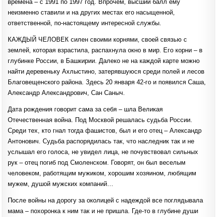
времена – с 1991 по 1997 год. Впрочем, высший балл ему
неизменно ставили и на других местах его насыщенной,
ответственной, по-настоящему интересной службы.
КАЖДЫЙ ЧЕЛОВЕК силен своими корнями, своей связью с
землей, которая взрастила, распахнула окно в мир. Его корни – в
глубинке России, в Башкирии. Далеко не на каждой карте можно
найти деревеньку Ахлыстино, затерявшуюся среди полей и лесов
Благовещенского района. Здесь 20 января 42-го и появился Саша,
Александр Александрович, Сан Саныч.
Дата рождения говорит сама за себя – шла Великая
Отечественная война. Под Москвой решалась судьба России.
Среди тех, кто гнал тогда фашистов, был и его отец – Александр
Антонович. Судьба распорядилась так, что наследник так и не
услышал его голоса, не увидел лица, не почувствовал сильных
рук – отец погиб под Смоленском. Говорят, он был веселым
человеком, работящим мужиком, хорошим хозяином, любящим
мужем, душой мужских компаний…
После войны на дорогу за околицей с надеждой все поглядывала
мама – похоронка к ним так и не пришла. Где-то в глубине души