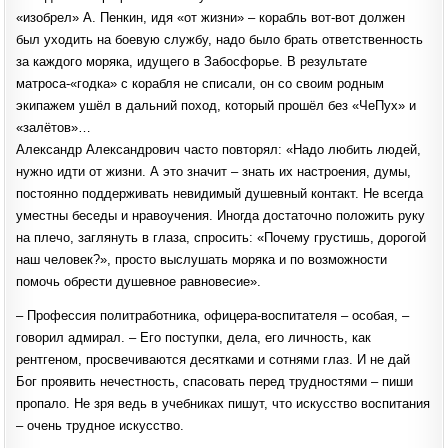
«изобрел» А. Пенкин, идя «от жизни» – корабль вот-вот должен
был уходить на боевую службу, надо было брать ответственность
за каждого моряка, идущего в Забосфорье. В результате
матроса-«годка» с корабля не списали, он со своим родным
экипажем ушёл в дальний поход, который прошёл без «ЧеПух» и
«залётов»…
Александр Александрович часто повторял: «Надо любить людей,
нужно идти от жизни. А это значит – знать их настроения, думы,
постоянно поддерживать невидимый душевный контакт. Не всегда
уместны беседы и нравоучения. Иногда достаточно положить руку
на плечо, заглянуть в глаза, спросить: «Почему грустишь, дорогой
наш человек?», просто выслушать моряка и по возможности
помочь обрести душевное равновесие».
– Профессия политработника, офицера-воспитателя – особая, –
говорил адмирал. – Его поступки, дела, его личность, как
рентгеном, просвечиваются десятками и сотнями глаз. И не дай
Бог проявить нечестность, спасовать перед трудностями – пиши
пропало. Не зря ведь в учебниках пишут, что искусство воспитания
– очень трудное искусство.