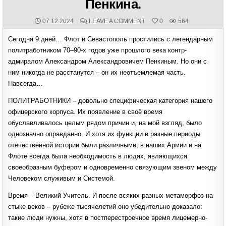
Пенкина.
PUBLISHED
COMMENTS:
ON
07.12.2024
LEAVE A COMMENT
0
564
DATE:
ДОРОГОЙ
ВЫ
Сегодня 9 дней… Флот и Севастополь простились с легендарным
НАШ
ЧЕЛОВЕК!
политработником 70–90-х годов уже прошлого века контр-
ШТРИХИ
К
адмиралом Александром Александровичем Пенкиным. Но они с
ПОРТРЕТУ
ЧЕРНОМОРСКОГО
ним никогда не расстанутся – он их неотъемлемая часть.
КОМИССАРА
АЛЕКСАНДРА
Навсегда…
АЛЕКСАНДРОВИЧА
ПЕНКИНА.
ПОЛИТРАБОТНИКИ – довольно специфическая категория нашего
офицерского корпуса. Их появление в своё время
обуславливалось целым рядом причин и, на мой взгляд, было
однозначно оправданно. И хотя их функции в разные периоды
отечественной истории были различными, в наших Армии и на
Флоте всегда была необходимость в людях, являющихся
своеобразным буфером и одновременно связующим звеном между
Человеком служивым и Системой.
Время – Великий Учитель. И после всяких-разных метаморфоз на
стыке веков – рубеже тысячелетий оно убедительно доказало:
такие люди нужны, хотя в постперестроечное время лицемерно-