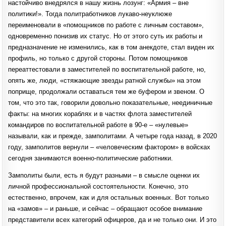
настойчиво внедрялся в нашу жизнь лозунг: «Армия – вне
политики!». Тогда политработников лукаво-неуклюже
переименовали в «помощников по работе с личным составом»,
одновременно понизив их статус. Но от этого суть их работы и
предназначение не изменились, как в том анекдоте, стал виден их
профиль, но только с другой стороны. Потом помощников
переаттестовали в заместителей по воспитательной работе, но,
опять же, люди, «стяжающие звезды ратной службы» на этом
поприще, продолжали оставаться тем же буфером и звеном. О
том, что это так, говорили довольно показательные, неединичные
факты: на многих кораблях и в частях флота заместителей
командиров по воспитательной работе в 90-е – «нулевые»
называли, как и прежде, замполитами. А четыре года назад, в 2020
году, замполитов вернули – «человеческим фактором» в войсках
сегодня занимаются военно-политические работники.
Замполиты были, есть я будут разными – в смысле оценки их
личной профессиональной состоятельности. Конечно, это
естественно, впрочем, как и для остальных военных. Вот только
на «замов» – и раньше, и сейчас – обращают особое внимание
представители всех категорий офицеров, да и не только они. И это