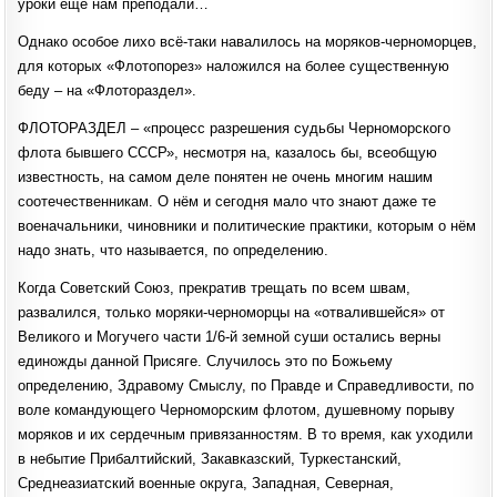
уроки ещё нам преподали…
Однако особое лихо всё-таки навалилось на моряков-черноморцев,
для которых «Флотопорез» наложился на более существенную
беду – на «Флотораздел».
ФЛОТОРАЗДЕЛ – «процесс разрешения судьбы Черноморского
флота бывшего СССР», несмотря на, казалось бы, всеобщую
известность, на самом деле понятен не очень многим нашим
соотечественникам. О нём и сегодня мало что знают даже те
военачальники, чиновники и политические практики, которым о нём
надо знать, что называется, по определению.
Когда Советский Союз, прекратив трещать по всем швам,
развалился, только моряки-черноморцы на «отвалившейся» от
Великого и Могучего части 1/6-й земной суши остались верны
единожды данной Присяге. Случилось это по Божьему
определению, Здравому Смыслу, по Правде и Справедливости, по
воле командующего Черноморским флотом, душевному порыву
моряков и их сердечным привязанностям. В то время, как уходили
в небытие Прибалтийский, Закавказский, Туркестанский,
Среднеазиатский военные округа, Западная, Северная,