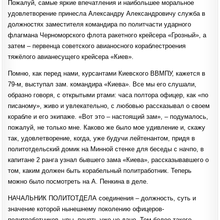
Пожалуй, самые яркие впечатления и наибольшее моральное
удовлетворение принесла Александру Александровичу служба в
должностях заместителя командира по политчасти ударного
флагмана Черноморского флота ракетного крейсера «Грозный», а
затем – первенца советского авианосного кораблестроения
тяжёлого авианесущего крейсера «Киев».
Помню, как перед нами, курсантами Киевского ВВМПУ, кажется в
79-м, выступал зам. командира «Киева». Все мы его слушали,
образно говоря, с открытыми ртами: часа полтора офицер, как «по
писаному», живо и увлекательно, с любовью рассказывал о своем
корабле и его экипаже. «Вот это – настоящий зам», – подумалось,
пожалуй, не только мне. Каково же было мое удивление и, скажу
так, удовлетворение, когда, уже будучи лейтенантом, придя в
политотдельский домик на Минной стенке для беседы с начпо, в
капитане 2 ранга узнал бывшего зама «Киева», рассказывавшего о
том, каким должен быть корабельный политработник. Теперь
можно было посмотреть на А. Пенкина в деле.
НАЧАЛЬНИК ПОЛИТОТДЕЛА соединения – должность, суть и
значение которой нынешнему поколению офицеров-
политработников, увы, понять уже не дано. Тем более такого,