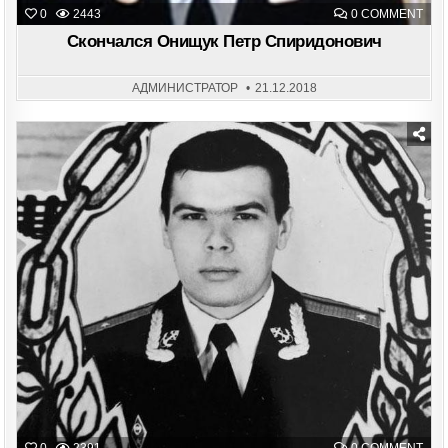
ON
0
2443
0 COMMENT
СКО
ОН
Скончался Онищук Петр Спиридонович
ПЕТ
СПИ
АДМИНИСТРАТОР
21.12.2018
Posted
in
ON