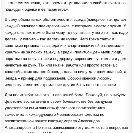
– тоже естественно, хотя время и тут наложило свой отпечаток на
подходы к оценке и ее параметрам.
В силу объективных обстоятельств я всегда (наверное, так делает
каждый) оценивал политработников, с которыми вместе служил. У
каждого из них можно было чему-то поучиться: у кого-то – как надо
делать; у кого-то – как делать не нужно. Чего греха таить: в
советские времена на заседаниях «партячеек» иной раз «ломали
хребты» не за понюх табаку, а среди «политбойцов» были люди,
черствые на сочувствие и поддержку, серенькие пустомели и даже
нечистые на руку. Так или иначе, работа или просто встреча с
«политбратом»-коллегой всегда давала пищу для размышлений, а
иногда – пример для подражания. Особой оценкой любому
человеку является стремление других быть на него похожим.
Для политработника это – наивысший балл. Пожалуй, не ошибусь:
флотские воспитатели в своем большинстве без раздумий
удостаивали им «главного» флотского политработника –
заместителя командующего Черноморским флотом по
воспитательной работе контр-адмирала Александра
Александровича Пенкина, занимавшего эту должность в непростые