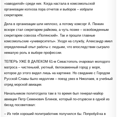
«заводилой» среди них. Когда настала в комсомольской
организации колхоза пора отчетов и выборов – избрали
секретарем.
Дела в организации шли неплохо, а потому комсорг А. Пенкин
вскоре стал секретарем райкома, а чуть позже – освобожденным
секретарем совхоза «Полянский». Так и прошли главные
комсомольские «университеты». Уходя на службу, Александр имел
определенный опыт работы с людьми, что впоследствии сыграло
немалую роль в выборе профессии.
ТЕПЕРЬ УЖЕ В ДАЛЕКОМ 61-м Севастополь очаровал молодого
матроса – чистенький, уютный, белокаменный город у моря,
которое до этого видел лишь на картинке. Но свидание с Городом
Русской Славы было недолгим – поезд увез в Николаев, в учебный
отряд морской авиации.
Начальником политотдела там в то время был генерал-майор
авиации Петр Семенович Блинов, который по-отцовски в одной из
бесед посоветовал:
– Из тебя хороший политработник получился бы. Попробуй-ка в