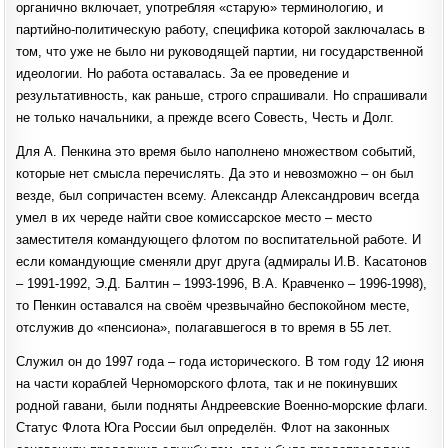
органично включает, употребляя «старую» терминологию, и
партийно-политическую работу, специфика которой заключалась в
том, что уже не было ни руководящей партии, ни государственной
идеологии. Но работа оставалась. За ее проведение и
результативность, как раньше, строго спрашивали. Но спрашивали
не только начальники, а прежде всего Совесть, Честь и Долг.
Для А. Пенкина это время было наполнено множеством событий,
которые нет смысла перечислять. Да это и невозможно – он был
везде, был сопричастен всему. Александр Александрович всегда
умел в их череде найти свое комиссарское место – место
заместителя командующего флотом по воспитательной работе. И
если командующие сменяли друг друга (адмиралы И.В. Касатонов
– 1991-1992, Э.Д. Балтин – 1993-1996, В.А. Кравченко – 1996-1998),
то Пенкин оставался на своём чрезвычайно беспокойном месте,
отслужив до «пенсиона», полагавшегося в то время в 55 лет.
Служил он до 1997 года – года исторического. В том году 12 июня
на части кораблей Черноморского флота, так и не покинувших
родной гавани, были подняты Андреевские Военно-морские флаги.
Статус Флота Юга России был определён. Флот на законных