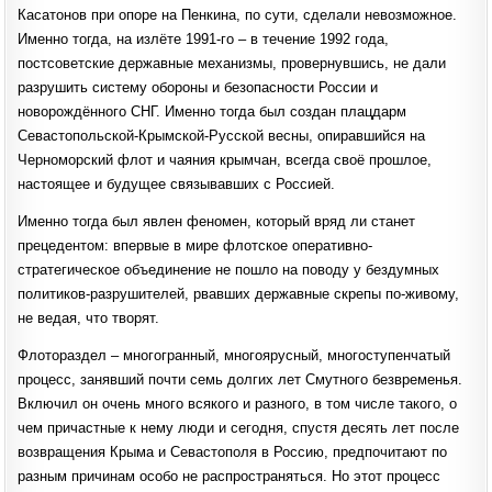
Касатонов при опоре на Пенкина, по сути, сделали невозможное.
Именно тогда, на излёте 1991-го – в течение 1992 года,
постсоветские державные механизмы, провернувшись, не дали
разрушить систему обороны и безопасности России и
новорождённого СНГ. Именно тогда был создан плацдарм
Севастопольской-Крымской-Русской весны, опиравшийся на
Черноморский флот и чаяния крымчан, всегда своё прошлое,
настоящее и будущее связывавших с Россией.
Именно тогда был явлен феномен, который вряд ли станет
прецедентом: впервые в мире флотское оперативно-
стратегическое объединение не пошло на поводу у бездумных
политиков-разрушителей, рвавших державные скрепы по-живому,
не ведая, что творят.
Флотораздел – многогранный, многоярусный, многоступенчатый
процесс, занявший почти семь долгих лет Смутного безвременья.
Включил он очень много всякого и разного, в том числе такого, о
чем причастные к нему люди и сегодня, спустя десять лет после
возвращения Крыма и Севастополя в Россию, предпочитают по
разным причинам особо не распространяться. Но этот процесс