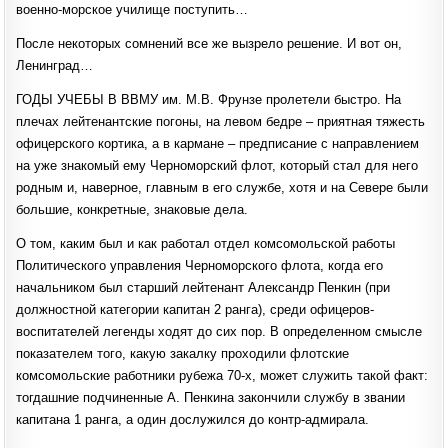
военно-морское училище поступить…
После некоторых сомнений все же вызрело решение. И вот он,
Ленинград…
ГОДЫ УЧЕБЫ В ВВМУ им. М.В. Фрунзе пролетели быстро. На
плечах лейтенантские погоны, на левом бедре – приятная тяжесть
офицерского кортика, а в кармане – предписание с направлением
на уже знакомый ему Черноморский флот, который стал для него
родным и, наверное, главным в его службе, хотя и на Севере были
большие, конкретные, знаковые дела.
О том, каким был и как работал отдел комсомольской работы
Политического управления Черноморского флота, когда его
начальником был старший лейтенант Александр Пенкин (при
должностной категории капитан 2 ранга), среди офицеров-
воспитателей легенды ходят до сих пор. В определенном смысле
показателем того, какую закалку проходили флотские
комсомольские работники рубежа 70-х, может служить такой факт:
тогдашние подчиненные А. Пенкина закончили службу в звании
капитана 1 ранга, а один дослужился до контр-адмирала.