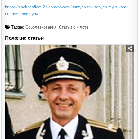
https://blackseafleet-21.com/novosti/pamyat/san-sanych-my-s-vami-
ne-rasstanemsya#
Tagged
Соболезнования
,
Статьи о Флоте
Похожие статьи
Posted
in