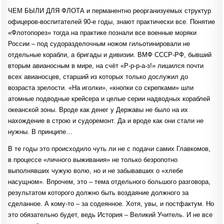
ЧЕМ БЫЛИ ДЛЯ ФЛОТА и перманентно реорганизуемых структур
офицеров-воспитателей 90-е годы, знают практически все. Понятие
«Флотопорез» тогда на практике познали все военные моряки
России – под судоразделочным ножом гильотинировали не
отдельные корабли, а бригады и дивизии. ВМФ СССР-РФ, бывший
вторым авианосным в мире, на счёт «Р-р-р-а-з!» лишился почти
всех авианосцев, старший из которых только дослужил до
возраста зрелости. «На иголки», «кнопки со скрепками» шли
атомные подводные крейсера и целые серии надводных кораблей
океанской зоны. Вроде как денег у Державы не было на их
нахождение в строю и судоремонт. Да и вроде как они стали не
нужны. В принципе…
В те годы это происходило чуть ли не с подачи самих Главкомов,
в процессе «личного выживания» не только безропотно
выполнявших чужую волю, но и не забывавших о «хлебе
насущном». Впрочем, это – тема отдельного большого разговора,
результатом которого должно быть воздаяние должного за
сделанное. А кому-то – за содеянное. Хотя, увы, и постфактум. Но
это обязательно будет, ведь История – Великий Учитель. И не все