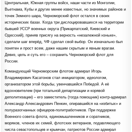
Центральная, Южная группы войск, наши части из Монголии,
Вьетнама, Кубы и других менее известных, но значимых районов и
точек Земного шара, Черноморский флот остался в своих
исторических базах. Когда три дислоцировавшихся на территории
бывшей УССР военных округа (Прикарпатский, Киевский и
Одесский), приняв присягу на верность «незалежной нэньке»,
сделали шаг вперёд, ЧФ сделал свой выбор. Он изначально был
понятен и прост всем, даже нашим скрытым и явным врагам.
Девиз, цель и суть его – сохранить Черноморский флот для
России.
Командующий Черноморским флотом адмирал Игорь
Владимирович Касатонов стал инициатором, идеологом,
организатором этой борьбы, увенчавшейся Победой. А её
вдохновителем (при тотальной департизации и корявой
деполитизации) – его заместитель (тогда помощник) контр-адмирал
Александр Александрович Пенкин, опиравшийся на «избитых» и
полуразогнанных офицеров-политработников. При поддержке
Военного совета флота, единомышленников и соратников,
моряков, членов их семей, флотских ветеранов, подавляющего
числа севастопольцев и крымчан, патриотов России адмирал