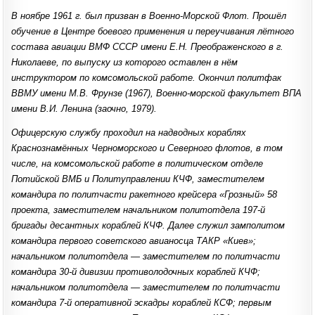
В ноябре 1961 г. был призван в Военно-Морской Флот. Прошёл
обучение в Центре боевого применения и переучивания лётного
состава авиации ВМФ СССР имени Е.Н. Преображенского в г.
Николаеве, по выпуску из которого оставлен в нём
инструктором по комсомольской работе. Окончил политфак
ВВМУ имени М.В. Фрунзе (1967), Военно-морской факультет ВПА
имени В.И. Ленина (заочно, 1979).
Офицерскую службу проходил на надводных кораблях
Краснознамённых Черноморского и Северного флотов, в том
числе, на комсомольской работе в политическом отделе
Потийской ВМБ и Политуправлении КЧФ, заместителем
командира по политчасти ракетного крейсера «Грозный» 58
проекта, заместителем начальником политотдела 197-й
бригады десантных кораблей КЧФ. Далее служил замполитом
командира первого советского авианосца ТАКР «Киев»;
начальником политотдела — заместителем по политчасти
командира 30-й дивизии противолодочных кораблей КЧФ;
начальником политотдела — заместителем по политчасти
командира 7-й оперативной эскадры кораблей КСФ; первым