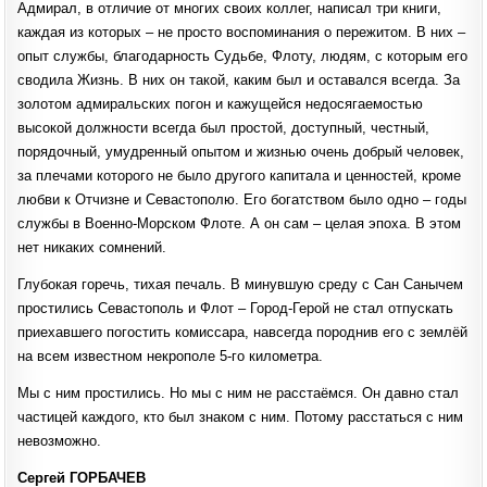
Адмирал, в отличие от многих своих коллег, написал три книги,
каждая из которых – не просто воспоминания о пережитом. В них –
опыт службы, благодарность Судьбе, Флоту, людям, с которым его
сводила Жизнь. В них он такой, каким был и оставался всегда. За
золотом адмиральских погон и кажущейся недосягаемостью
высокой должности всегда был простой, доступный, честный,
порядочный, умудренный опытом и жизнью очень добрый человек,
за плечами которого не было другого капитала и ценностей, кроме
любви к Отчизне и Севастополю. Его богатством было одно – годы
службы в Военно-Морском Флоте. А он сам – целая эпоха. В этом
нет никаких сомнений.
Глубокая горечь, тихая печаль. В минувшую среду с Сан Санычем
простились Севастополь и Флот – Город-Герой не стал отпускать
приехавшего погостить комиссара, навсегда породнив его с землёй
на всем известном некрополе 5-го километра.
Мы с ним простились. Но мы с ним не расстаёмся. Он давно стал
частицей каждого, кто был знаком с ним. Потому расстаться с ним
невозможно.
Сергей ГОРБАЧЕВ