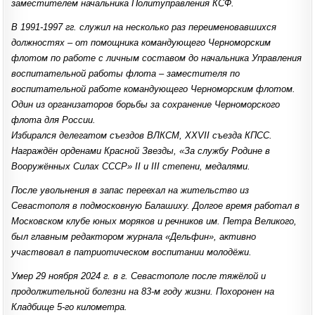
заместителем начальника Политуправления КСФ.
В 1991-1997 гг. служил на несколько раз переименовавшихся
должностях – от помощника командующего Черноморским
флотом по работе с личным составом до начальника Управления
воспитательной работы флота – заместителя по
воспитательной работе командующего Черноморским флотом.
Один из организаторов борьбы за сохранение Черноморского
флота для России.
Избирался делегатом съездов ВЛКСМ, XXVII съезда КПСС.
Награждён орденами Красной Звезды, «За службу Родине в
Вооружённых Силах СССР» II и III степени, медалями.
После увольнения в запас переехал на жительство из
Севастополя в подмосковную Балашиху. Долгое время работал в
Московском клубе юных моряков и речников им. Петра Великого,
был главным редактором журнала «Дельфин», активно
участвовал в патриотическом воспитании молодёжи.
Умер 29 ноября 2024 г. в г. Севастополе после тяжёлой и
продолжительной болезни на 83-м году жизни. Похоронен на
Кладбище 5-го километра.