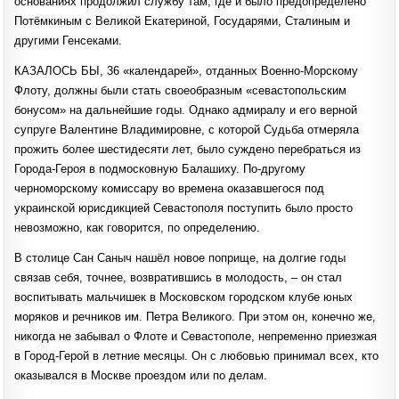
основаниях продолжил службу там, где и было предопределено
Потёмкиным с Великой Екатериной, Государями, Сталиным и
другими Генсеками.
КАЗАЛОСЬ БЫ, 36 «календарей», отданных Военно-Морскому
Флоту, должны были стать своеобразным «севастопольским
бонусом» на дальнейшие годы. Однако адмиралу и его верной
супруге Валентине Владимировне, с которой Судьба отмеряла
прожить более шестидесяти лет, было суждено перебраться из
Города-Героя в подмосковную Балашиху. По-другому
черноморскому комиссару во времена оказавшегося под
украинской юрисдикцией Севастополя поступить было просто
невозможно, как говорится, по определению.
В столице Сан Саныч нашёл новое поприще, на долгие годы
связав себя, точнее, возвратившись в молодость, – он стал
воспитывать мальчишек в Московском городском клубе юных
моряков и речников им. Петра Великого. При этом он, конечно же,
никогда не забывал о Флоте и Севастополе, непременно приезжая
в Город-Герой в летние месяцы. Он с любовью принимал всех, кто
оказывался в Москве проездом или по делам.