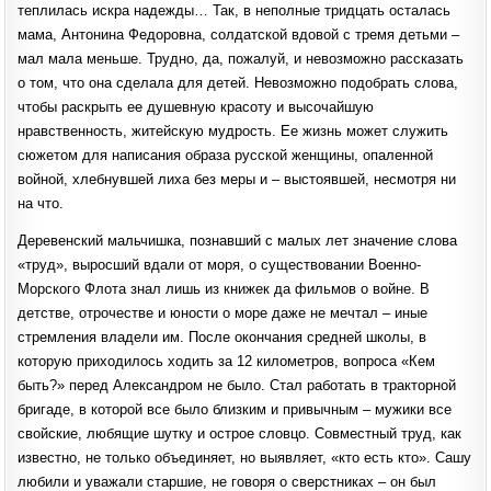
теплилась искра надежды… Так, в неполные тридцать осталась
мама, Антонина Федоровна, солдатской вдовой с тремя детьми –
мал мала меньше. Трудно, да, пожалуй, и невозможно рассказать
о том, что она сделала для детей. Невозможно подобрать слова,
чтобы раскрыть ее душевную красоту и высочайшую
нравственность, житейскую мудрость. Ее жизнь может служить
сюжетом для написания образа русской женщины, опаленной
войной, хлебнувшей лиха без меры и – выстоявшей, несмотря ни
на что.
Деревенский мальчишка, познавший с малых лет значение слова
«труд», выросший вдали от моря, о существовании Военно-
Морского Флота знал лишь из книжек да фильмов о войне. В
детстве, отрочестве и юности о море даже не мечтал – иные
стремления владели им. После окончания средней школы, в
которую приходилось ходить за 12 километров, вопроса «Кем
быть?» перед Александром не было. Стал работать в тракторной
бригаде, в которой все было близким и привычным – мужики все
свойские, любящие шутку и острое словцо. Совместный труд, как
известно, не только объединяет, но выявляет, «кто есть кто». Сашу
любили и уважали старшие, не говоря о сверстниках – он был