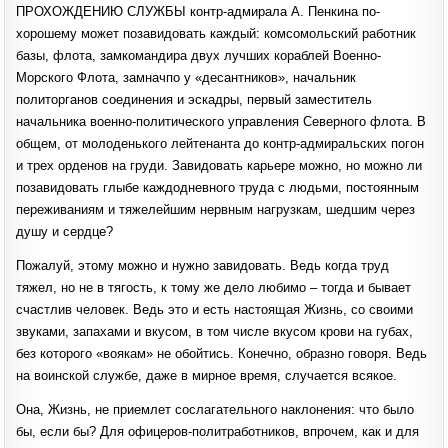
ПРОХОЖДЕНИЮ СЛУЖБЫ контр-адмирала А. Пенкина по-
хорошему может позавидовать каждый: комсомольский работник
базы, флота, замкомандира двух лучших кораблей Военно-
Морского Флота, замначпо у «десантников», начальник
политорганов соединения и эскадры, первый заместитель
начальника военно-политического управления Северного флота. В
общем, от молоденького лейтенанта до контр-адмиральских погон
и трех орденов на груди. Завидовать карьере можно, но можно ли
позавидовать глыбе каждодневного труда с людьми, постоянным
переживаниям и тяжелейшим нервным нагрузкам, шедшим через
душу и сердце?
Пожалуй, этому можно и нужно завидовать. Ведь когда труд
тяжел, но не в тягость, к тому же дело любимо – тогда и бывает
счастлив человек. Ведь это и есть настоящая Жизнь, со своими
звуками, запахами и вкусом, в том числе вкусом крови на губах,
без которого «воякам» не обойтись. Конечно, образно говоря. Ведь
на воинской службе, даже в мирное время, случается всякое.
Она, Жизнь, не приемлет сослагательного наклонения: что было
бы, если бы? Для офицеров-политработников, впрочем, как и для