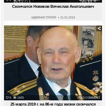
0
2391
0 COMMENT
СКО
НОВ
Скончался Новиков Вячеслав Анатольевич
ВЯЧ
АНА
АДМИНИСТРАТОР
21.01.2019
Posted
in
ON
0
1605
0 COMMENT
25
МАР
25 марта 2019 г. на 86-м году жизни скончался