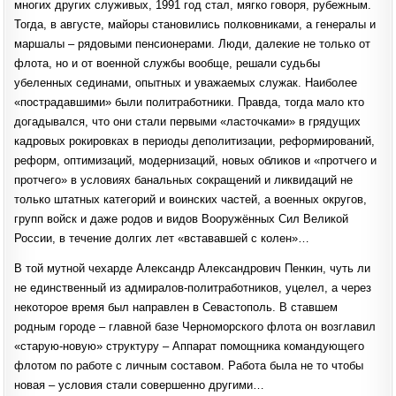
многих других служивых, 1991 год стал, мягко говоря, рубежным.
Тогда, в августе, майоры становились полковниками, а генералы и
маршалы – рядовыми пенсионерами. Люди, далекие не только от
флота, но и от военной службы вообще, решали судьбы
убеленных сединами, опытных и уважаемых служак. Наиболее
«пострадавшими» были политработники. Правда, тогда мало кто
догадывался, что они стали первыми «ласточками» в грядущих
кадровых рокировках в периоды деполитизации, реформирований,
реформ, оптимизаций, модернизаций, новых обликов и «протчего и
протчего» в условиях банальных сокращений и ликвидаций не
только штатных категорий и воинских частей, а военных округов,
групп войск и даже родов и видов Вооружённых Сил Великой
России, в течение долгих лет «встававшей с колен»…
В той мутной чехарде Александр Александрович Пенкин, чуть ли
не единственный из адмиралов-политработников, уцелел, а через
некоторое время был направлен в Севастополь. В ставшем
родным городе – главной базе Черноморского флота он возглавил
«старую-новую» структуру – Аппарат помощника командующего
флотом по работе с личным составом. Работа была не то чтобы
новая – условия стали совершенно другими…