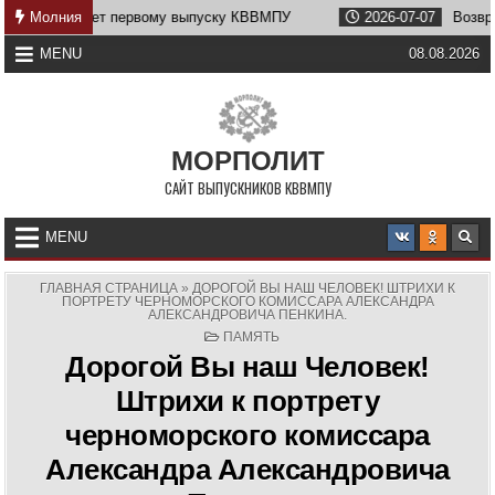
Skip
вому выпуску КВВМПУ
Молния
2026-07-07
Возвращение Нахимова
to
content
MENU
08.08.2026
МОРПОЛИТ
САЙТ ВЫПУСКНИКОВ КВВМПУ
MENU
ГЛАВНАЯ СТРАНИЦА
»
ДОРОГОЙ ВЫ НАШ ЧЕЛОВЕК! ШТРИХИ К
ПОРТРЕТУ ЧЕРНОМОРСКОГО КОМИССАРА АЛЕКСАНДРА
АЛЕКСАНДРОВИЧА ПЕНКИНА.
POSTED
ПАМЯТЬ
IN
Дорогой Вы наш Человек!
Штрихи к портрету
черноморского комиссара
Александра Александровича