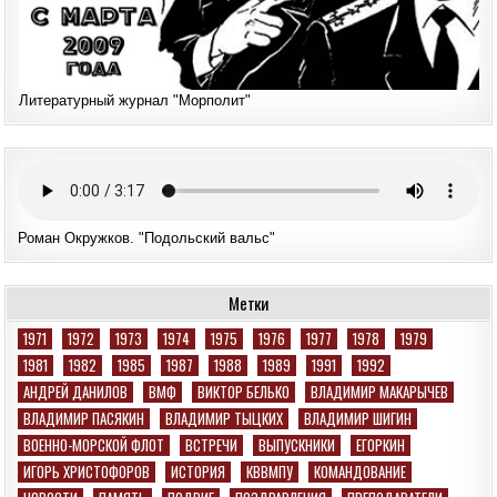
Литературный журнал "Морполит"
Роман Окружков. "Подольский вальс"
Метки
1971
1972
1973
1974
1975
1976
1977
1978
1979
1981
1982
1985
1987
1988
1989
1991
1992
АНДРЕЙ ДАНИЛОВ
ВМФ
ВИКТОР БЕЛЬКО
ВЛАДИМИР МАКАРЫЧЕВ
ВЛАДИМИР ПАСЯКИН
ВЛАДИМИР ТЫЦКИХ
ВЛАДИМИР ШИГИН
ВОЕННО-МОРСКОЙ ФЛОТ
ВСТРЕЧИ
ВЫПУСКНИКИ
ЕГОРКИН
ИГОРЬ ХРИСТОФОРОВ
ИСТОРИЯ
КВВМПУ
КОМАНДОВАНИЕ