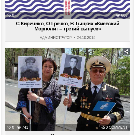
0
808
С.Киричнко, О.Гречко, В.Тыцких «Киевский
Морполит – третий выпуск»
АДМИНИСТРАТОР
24.10.2015
Posted
in
ON
0
741
0 COMMENT
С
НА