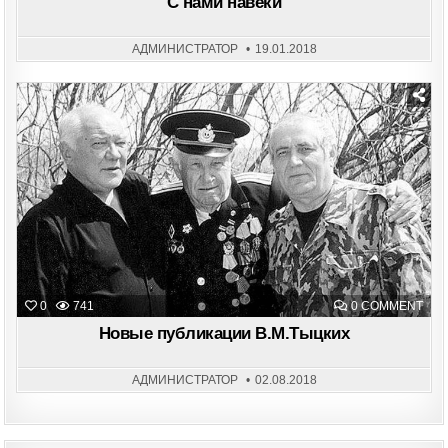
С нами навеки
НАВ
АДМИНИСТРАТОР
19.01.2018
Posted
in
ON
0
741
0 COMMENT
НО
ПУБ
Новые публикации В.М.Тыцких
В.М
АДМИНИСТРАТОР
02.08.2018