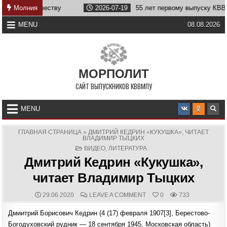
Skip
бе Отечеству
Молния
2026-07-19
55 лет первому выпуску КВВМПУ
to
content
MENU
08.08.2026
МОРПОЛИТ
САЙТ ВЫПУСКНИКОВ КВВМПУ
MENU
ГЛАВНАЯ СТРАНИЦА
»
ДМИТРИЙ КЕДРИН «КУКУШКА», ЧИТАЕТ
ВЛАДИМИР ТЫЦКИХ
POSTED
ВИДЕО
,
ЛИТЕРАТУРА
IN
Дмитрий Кедрин «Кукушка»,
читает Владимир Тыцких
PUBLISHED
COMMENTS:
ON
29.06.2020
LEAVE A COMMENT
0
733
DATE:
ДМИТРИЙ
КЕДРИН
Дмиитрий Борисович Кедрин (4 (17) февраля 1907[3], Берестово-
«КУКУШКА»,
ЧИТАЕТ
Богодуховский рудник — 18 сентября 1945, Московская область)
ВЛАДИМИР