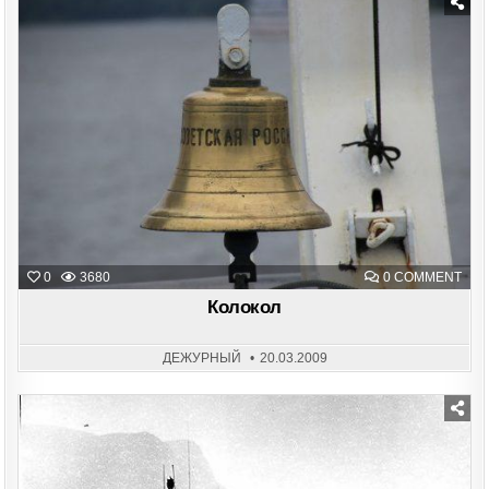
Posted
in
ON
0
3680
0 COMMENT
КОЛ
Колокол
ДЕЖУРНЫЙ
20.03.2009
Posted
in