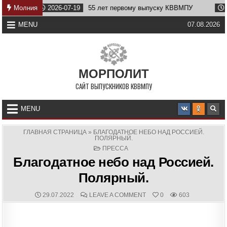
Skip
Молния
2026-07-19
55 лет первому выпуску КВВМПУ
2026-0
to
content
MENU
07.08.2026
МОРПОЛИТ
САЙТ ВЫПУСКНИКОВ КВВМПУ
MENU
ГЛАВНАЯ СТРАНИЦА
»
БЛАГОДАТНОЕ НЕБО НАД РОССИЕЙ.
ПОЛЯРНЫЙ.
POSTED
ПРЕССА
IN
Благодатное небо над Россией.
Полярный.
PUBLISHED
COMMENTS:
ON
29.07.2022
LEAVE A COMMENT
0
603
DATE:
БЛАГОДАТНОЕ
НЕБО
НАД
РОССИЕЙ.
ПОЛЯРНЫЙ.