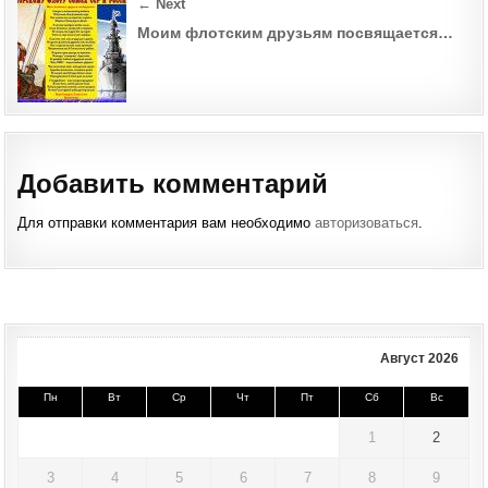
← Next
Моим флотским друзьям посвящается…
Добавить комментарий
Для отправки комментария вам необходимо
авторизоваться
.
Август 2026
Пн
Вт
Ср
Чт
Пт
Сб
Вс
1
2
3
4
5
6
7
8
9