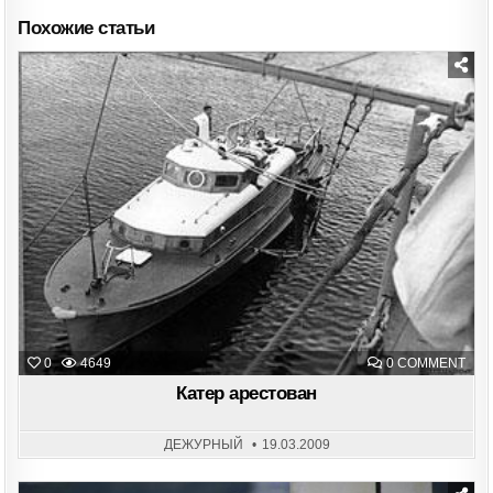
Похожие статьи
Posted
in
ON
0
4649
0 COMMENT
КАТ
АРЕ
Катер арестован
ДЕЖУРНЫЙ
19.03.2009