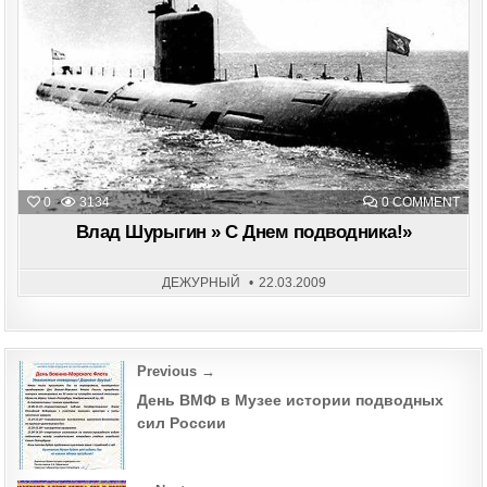
ON
0
3134
0 COMMENT
ВЛА
ШУ
Влад Шурыгин » С Днем подводника!»
»
С
ДНЕ
ПОД
ДЕЖУРНЫЙ
22.03.2009
Post
Previous →
navigation
День ВМФ в Музее истории подводных
сил России