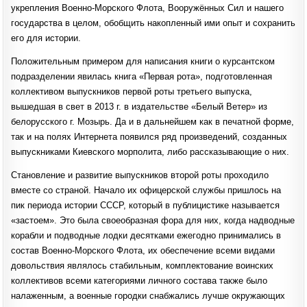
укрепления Военно-Морского Флота, Вооружённых Сил и нашего
государства в целом, обобщить накопленный ими опыт и сохранить
его для истории.
Положительным примером для написания книги о курсантском
подразделении явилась книга «Первая рота», подготовленная
коллективом выпускников первой роты третьего выпуска,
вышедшая в свет в 2013 г. в издательстве «Белый Ветер» из
белорусского г. Мозырь. Да и в дальнейшем как в печатной форме,
так и на полях Интернета появился ряд произведений, созданных
выпускниками Киевского морполита, либо рассказывающие о них.
Становление и развитие выпускников второй роты проходило
вместе со страной. Начало их офицерской службы пришлось на
пик периода истории СССР, который в публицистике называется
«застоем». Это была своеобразная фора для них, когда надводные
корабли и подводные лодки десятками ежегодно принимались в
состав Военно-Морского Флота, их обеспечение всеми видами
довольствия являлось стабильным, комплектование воинских
коллективов всеми категориями личного состава также было
налаженным, а военные городки снабжались лучше окружающих