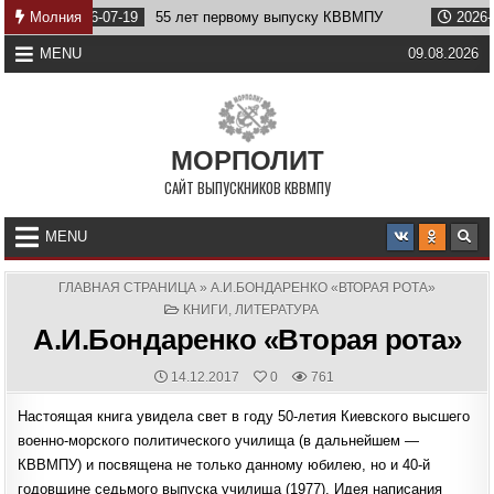
Skip
6-07-19
Молния
55 лет первому выпуску КВВМПУ
2026-07-07
Возв
to
content
MENU
09.08.2026
МОРПОЛИТ
САЙТ ВЫПУСКНИКОВ КВВМПУ
MENU
ГЛАВНАЯ СТРАНИЦА
»
А.И.БОНДАРЕНКО «ВТОРАЯ РОТА»
POSTED
КНИГИ
,
ЛИТЕРАТУРА
IN
А.И.Бондаренко «Вторая рота»
PUBLISHED
14.12.2017
0
761
DATE:
Настоящая книга увидела свет в году 50-летия Киевского высшего
военно-морского политического училища (в дальнейшем —
КВВМПУ) и посвящена не только данному юбилею, но и 40-й
годовщине седьмого выпуска училища (1977). Идея написания