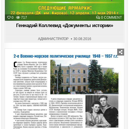
ON
0
717
0 COMMENT
ГЕН
КОЛ
Геннадий Коллевид «Документы истории»
«ДО
ИСТ
АДМИНИСТРАТОР
30.08.2016
Posted
in