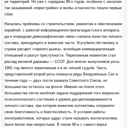
их территорий. Но уже с середины 80-х годов, особенно с началом
так называемой «перестройки» и якобы «гласности» пошли первые
сбои.
Начались проблемы со строительством, ремонтом и обеспечением
кораблей, с работой информационно-пропагандистского аппарата,
да и очередная демографическая «яма» снизила качество личного
состава, приходящего в воинские части. Усугубили обстановку в
стране расцвет «чёрного рынка», всеобщая коммерциализация
отношений и разгул преступности. Переломным моментом стал
распад великой державы — СССР. Для многих выпускников роты
1991 год явился переломным и в их личной судьбе. Часть
представителей второй роты покинула ряды Вооружённых Сил в
течение года — двух после развала Советского Союза, но
большинство осталось на флоте. Именно на плечи этого
большинства легла нелёгкая задача поддержания того морально-
психологического состояния и уровня дисциплинированности
личного состава, при котором воинские коллективы сохраняли
свою боеготовность и боеспособность. А условия работы
политработников, которых вдруг стали называть воспитателями,
были более чем непростыми. В лихие 90-е с самого верха