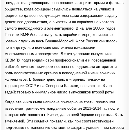
государства целенаправленно ронялся авторитет армии и флота в
обществе, когда офицеры стыдились появляться на улицах в
форме, когда военнослужащим месяцами задерживали выдачу
денежного довольствия, а в частях и на кораблях не хватало
самого необходимого и элементарного. В начале 2000-х годов
Главком ВМФ боялся выпускать корабли в море, количество
боевых служб на весь Военно-Морской Флот России снизилось
почти до нуля, а воинские коллективы изматывали
многочисленными проверками. В этих условиях выпускники
КВВМПУ подтвердили свой профессионализм и повседневной
работой, личным примером постепенно поднимали авторитет и
роль воспитательных органов в повседневной жизни воинских
коллективов. В боевых действиях в «горячих точках» на
территории СССР и на Северном Кавказе, по счастью, было
задействовано минимальное число выпускников второй роты.
Когда эта книга была написана примерно на треть, произошли
известные трагические майданные события 2013–2014 гг., после
которых обстановка в г. Киеве, да во всей Украине перестала быть
вменяемой. Эти события показали, как при соответствующей
подготовке по мановению ока можно создать условия, при которых