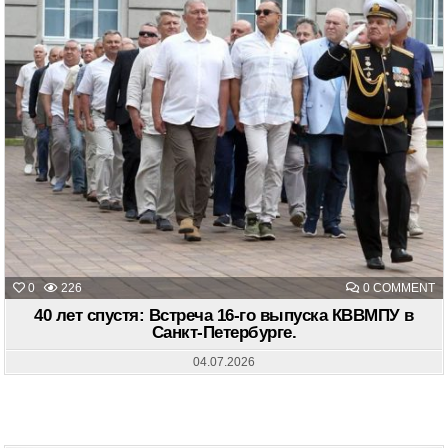
O
0
226
0 COMMENT
40
Л
40 лет спустя: Встреча 16-го выпуска КВВМПУ в
С
Санкт-Петербурге.
В
16
Г
04.07.2026
В
К
В
С
П