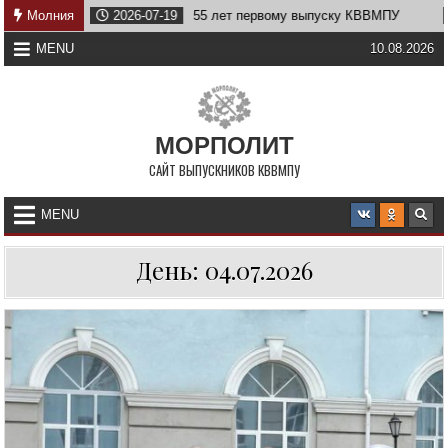
Skip
тву
Молния
2026-07-19
55 лет первому выпуску КВВМПУ
2
to
content
MENU
10.08.2026
МОРПОЛИТ
САЙТ ВЫПУСКНИКОВ КВВМПУ
MENU
День:
04.07.2026