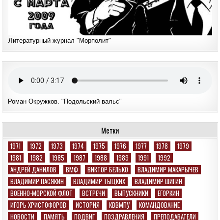
Литературный журнал "Морполит"
Роман Окружков. "Подольский вальс"
Метки
1971
1972
1973
1974
1975
1976
1977
1978
1979
1981
1982
1985
1987
1988
1989
1991
1992
АНДРЕЙ ДАНИЛОВ
ВМФ
ВИКТОР БЕЛЬКО
ВЛАДИМИР МАКАРЫЧЕВ
ВЛАДИМИР ПАСЯКИН
ВЛАДИМИР ТЫЦКИХ
ВЛАДИМИР ШИГИН
ВОЕННО-МОРСКОЙ ФЛОТ
ВСТРЕЧИ
ВЫПУСКНИКИ
ЕГОРКИН
ИГОРЬ ХРИСТОФОРОВ
ИСТОРИЯ
КВВМПУ
КОМАНДОВАНИЕ
НОВОСТИ
ПАМЯТЬ
ПОДВИГ
ПОЗДРАВЛЕНИЯ
ПРЕПОДАВАТЕЛИ