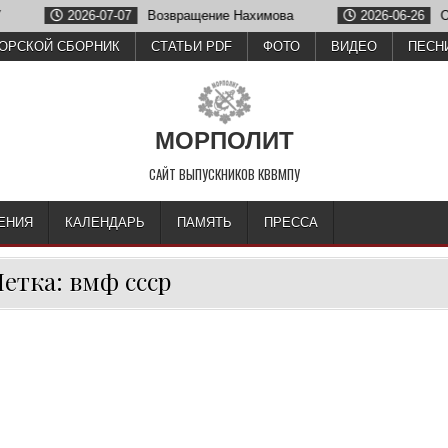
2026-07-07
Возвращение Нахимова
2026-06-26
Олег З
ОРСКОЙ СБОРНИК
СТАТЬИ PDF
ФОТО
ВИДЕО
ПЕСН
МОРПОЛИТ
САЙТ ВЫПУСКНИКОВ КВВМПУ
ЕНИЯ
КАЛЕНДАРЬ
ПАМЯТЬ
ПРЕССА
етка:
вмф ссср