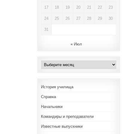
17
18
19
20
21
22
23
24
25
26
27
28
29
30
31
« Июл
Архивы
История училища
Справка
Начальники
Командиры и преподаватели
Известные выпускники