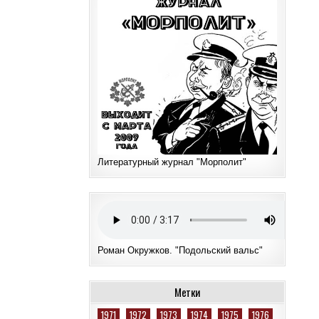
Литературный журнал "Морполит"
Роман Окружков. "Подольский вальс"
Метки
1971
1972
1973
1974
1975
1976