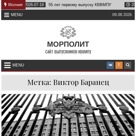
Skip
Молния
2026-07-19
55 лет первому выпуску КВВМПУ
2026-
to
content
MENU
09.08.2026
МОРПОЛИТ
САЙТ ВЫПУСКНИКОВ КВВМПУ
MENU
Метка:
Виктор Баранец