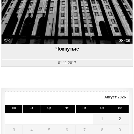
0
436
Чокнутые
01.11.2017
Август 2026
Пн
Вт
Ср
Чт
Пт
Сб
Вс
1
2
3
4
5
6
7
8
9