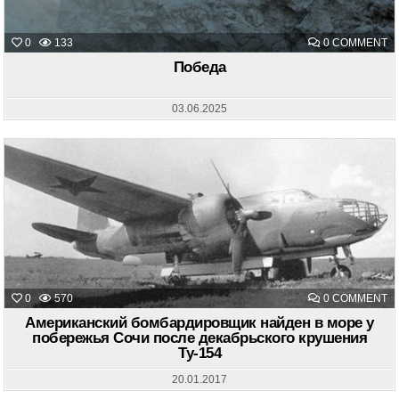
O
0
133
0 COMMENT
П
Победа
03.06.2025
O
0
570
0 COMMENT
А
Б
Американский бомбардировщик найден в море у
Н
побережья Сочи после декабрьского крушения
В
Ту-154
М
У
П
20.01.2017
С
П