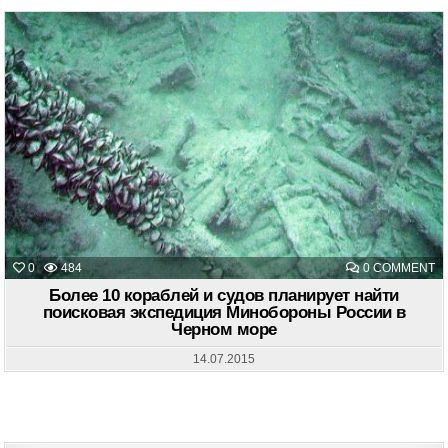
Д
К
ТУ
O
0
484
0 COMMENT
Б
10
Более 10 кораблей и судов планирует найти
К
поисковая экспедиция Минобороны России в
И
Черном море
С
П
Н
14.07.2015
П
Э
М
Р
В
Ч
М