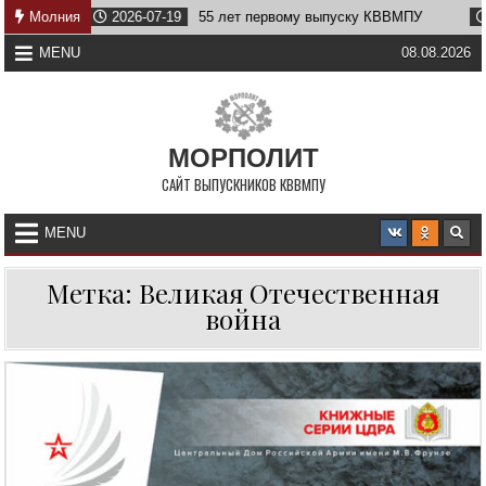
Skip
Молния
2026-07-19
55 лет первому выпуску КВВМПУ
2026
to
content
MENU
08.08.2026
МОРПОЛИТ
САЙТ ВЫПУСКНИКОВ КВВМПУ
MENU
Метка:
Великая Отечественная
война