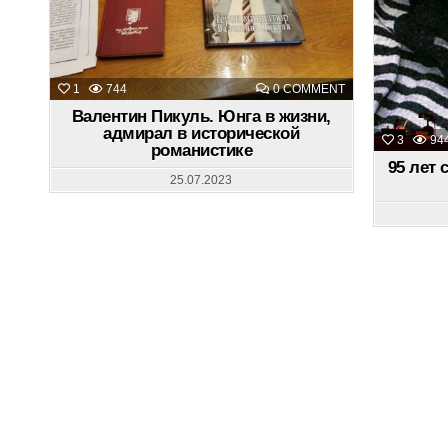
ON
1
744
0 COMMENT
ВАЛЕНТИН
ПИКУЛЬ.
Валентин Пикуль. Юнга в жизни,
ЮНГА
адмирал в исторической
В
3
94
романистике
ЖИЗНИ,
АДМИРАЛ
95 лет 
В
25.07.2023
ИСТОРИЧЕСКОЙ
РОМАНИСТИКЕ