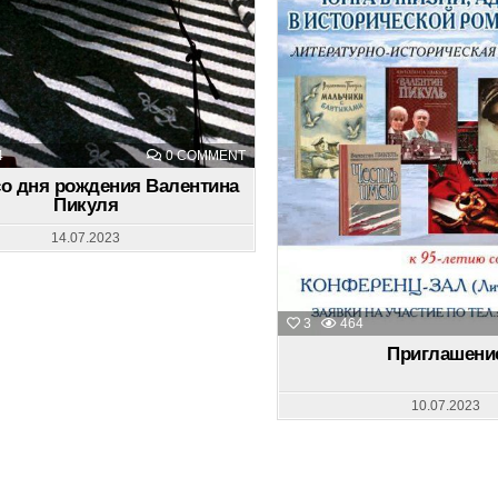
ON
4
0 COMMENT
95
ЛЕТ
со дня рождения Валентина
СО
Пикуля
ДНЯ
РОЖДЕНИЯ
ВАЛЕНТИНА
14.07.2023
ПИКУЛЯ
3
464
Приглашени
10.07.2023