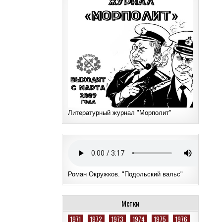
Литературный журнал "Морполит"
Роман Окружков. "Подольский вальс"
Метки
1971
1972
1973
1974
1975
1976