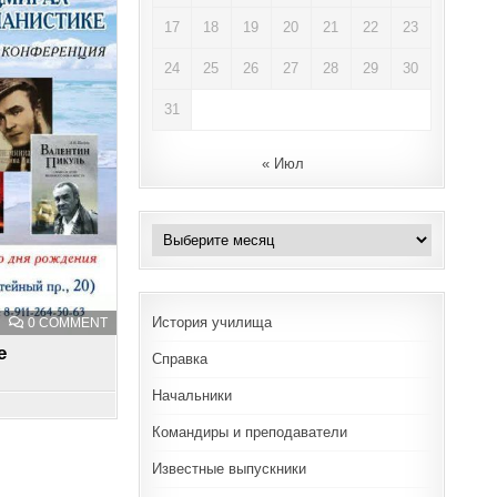
17
18
19
20
21
22
23
24
25
26
27
28
29
30
31
« Июл
Архивы
История училища
ON
0 COMMENT
ПРИГЛАШЕНИЕ
е
Справка
Начальники
Командиры и преподаватели
Известные выпускники