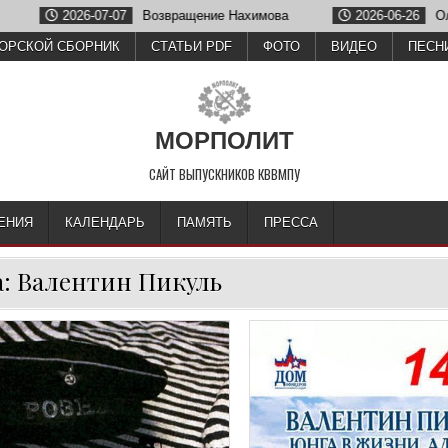
2026-07-07
Возвращение Нахимова
2026-06-26
Олег Зуб
ОРСКОЙ СБОРНИК
СТАТЬИ PDF
ФОТО
ВИДЕО
ПЕСН
МОРПОЛИТ
САЙТ ВЫПУСКНИКОВ КВВМПУ
ЕНИЯ
КАЛЕНДАРЬ
ПАМЯТЬ
ПРЕССА
а:
Валентин Пикуль