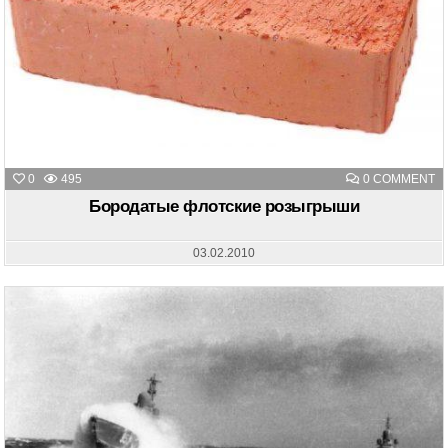
O
0
495
0 COMMENT
Б
Ф
Бородатые флотские розыгрыши
Р
03.02.2010