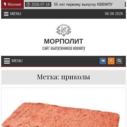
Skip
тву
Молния
2026-07-19
55 лет первому выпуску КВВМПУ
2
to
content
MENU
06.08.2026
МОРПОЛИТ
САЙТ ВЫПУСКНИКОВ КВВМПУ
MENU
Метка:
приколы