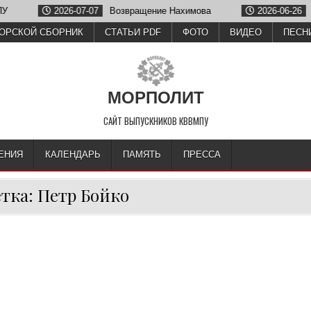
2026-07-07
Возвращение Нахимова
2026-06-26
Оле
ОРСКОЙ СБОРНИК
СТАТЬИ PDF
ФОТО
ВИДЕО
ПЕСН
МОРПОЛИТ
САЙТ ВЫПУСКНИКОВ КВВМПУ
ЕНИЯ
КАЛЕНДАРЬ
ПАМЯТЬ
ПРЕССА
тка:
Петр Бойко