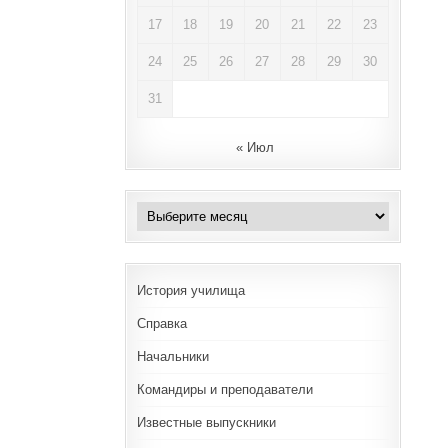
17
18
19
20
21
22
23
24
25
26
27
28
29
30
31
« Июл
Архивы
История училища
Справка
Начальники
Командиры и преподаватели
Известные выпускники