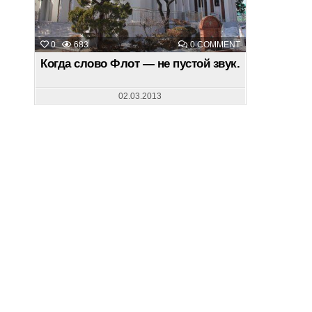
ON
0
683
0 COMMENT
КОГДА
СЛОВО
Когда слово Флот — не пустой звук.
ФЛОТ
—
НЕ
ПУСТОЙ
02.03.2013
ЗВУК.