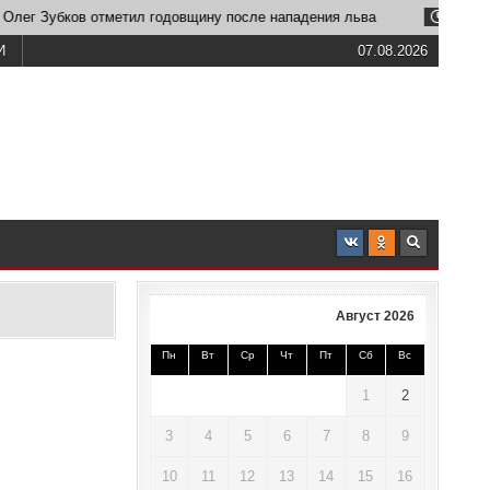
г Зубков отметил годовщину после нападения льва
2026-06-23
И
07.08.2026
Август 2026
Пн
Вт
Ср
Чт
Пт
Сб
Вс
1
2
3
4
5
6
7
8
9
10
11
12
13
14
15
16