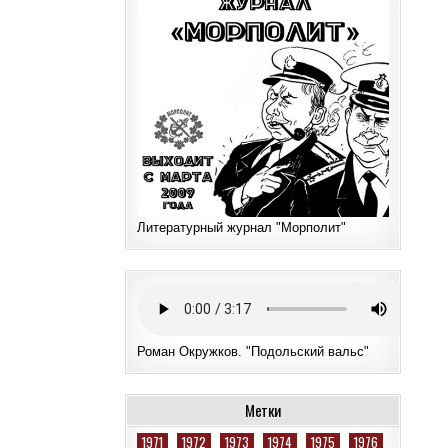
Литературный журнал "Морполит"
Роман Окружков. "Подольский вальс"
Метки
1971
1972
1973
1974
1975
1976