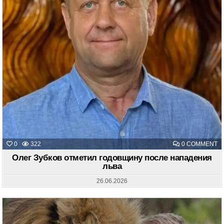
O
0
322
0 COMMENT
О
З
Олег Зубков отметил годовщину после нападения
О
льва
Г
П
Н
26.06.2026
Л