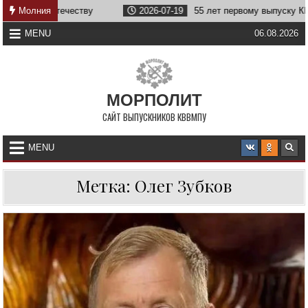
Skip
лужбе Отечеству
Молния
2026-07-19
55 лет первому выпуску КВВМП
to
content
MENU
06.08.2026
МОРПОЛИТ
САЙТ ВЫПУСКНИКОВ КВВМПУ
MENU
Метка:
Олег Зубков