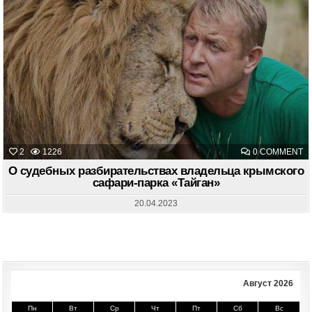
O
2
1226
0 COMMENT
О
С
О судебных разбирательствах владельца крымского
Р
сафари-парка «Тайган»
В
К
С
20.04.2023
П
«
Август 2026
Пн
Вт
Ср
Чт
Пт
Сб
Вс