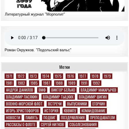
Литературный журнал "Морполит"
Роман Окружков. "Подольский вальс"
Метки
1971
1972
1973
1974
1975
1976
1977
1978
1979
1981
1982
1985
1987
1988
1989
1991
1992
АНДРЕЙ ДАНИЛОВ
ВМФ
ВИКТОР БЕЛЬКО
ВЛАДИМИР МАКАРЫЧЕВ
ВЛАДИМИР ПАСЯКИН
ВЛАДИМИР ТЫЦКИХ
ВЛАДИМИР ШИГИН
ВОЕННО-МОРСКОЙ ФЛОТ
ВСТРЕЧИ
ВЫПУСКНИКИ
ЕГОРКИН
ИГОРЬ ХРИСТОФОРОВ
ИСТОРИЯ
КВВМПУ
КОМАНДОВАНИЕ
НОВОСТИ
ПАМЯТЬ
ПОДВИГ
ПОЗДРАВЛЕНИЯ
ПРЕПОДАВАТЕЛИ
РАССКАЗЫ О ФЛОТЕ
СЕРГЕЙ НИТКОВ
СОБОЛЕЗНОВАНИЯ