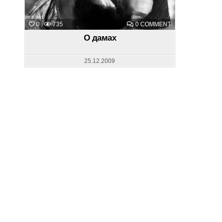
ON
0
735
0 COMMENT
О
ДАМАХ
О дамах
25.12.2009