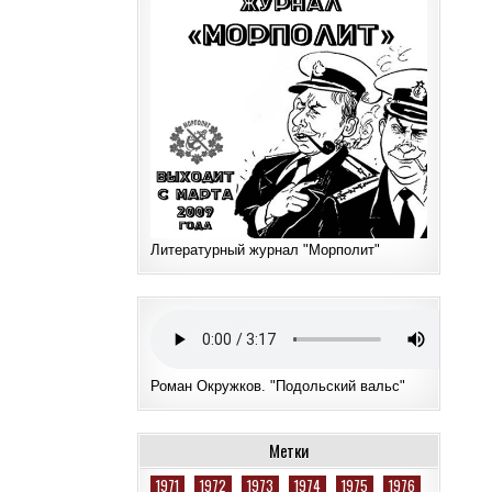
Литературный журнал "Морполит"
Роман Окружков. "Подольский вальс"
Метки
1971
1972
1973
1974
1975
1976