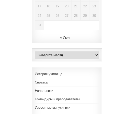
17
18
19
20
21
22
23
24
25
26
27
28
29
30
31
« Июл
Архивы
История училища
Справка
Начальники
Командиры и преподаватели
Известные выпускники