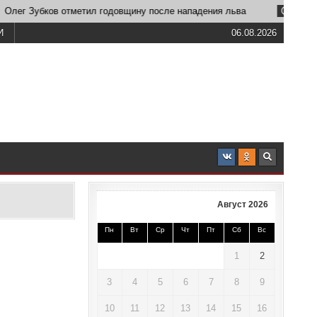
 Зубков отметил годовщину после нападения льва
2026-06-23
И
06.08.2026
Август 2026
Пн
Вт
Ср
Чт
Пт
Сб
Вс
1
2
3
4
5
6
7
8
9
10
11
12
13
14
15
16