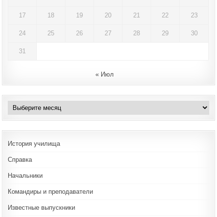
17
18
19
20
21
22
23
24
25
26
27
28
29
30
31
« Июл
Архивы
История училища
Справка
Начальники
Командиры и преподаватели
Известные выпускники