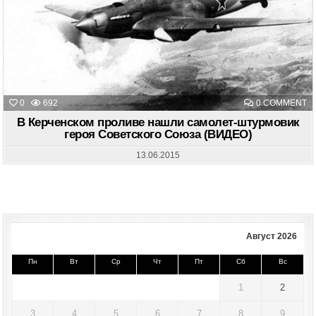
O
0
692
0 COMMENT
В
К
В Керченском проливе нашли самолет-штурмовик
П
героя Советского Союза (ВИДЕО)
Н
С
Ш
13.06.2015
Г
С
С
(В
Август 2026
Пн
Вт
Ср
Чт
Пт
Сб
Вс
1
2
3
4
5
6
7
8
9