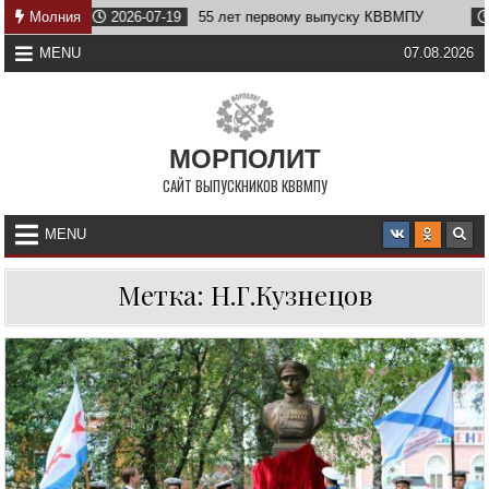
Skip
ву
Молния
2026-07-19
55 лет первому выпуску КВВМПУ
20
to
content
MENU
07.08.2026
МОРПОЛИТ
САЙТ ВЫПУСКНИКОВ КВВМПУ
MENU
Метка:
Н.Г.Кузнецов