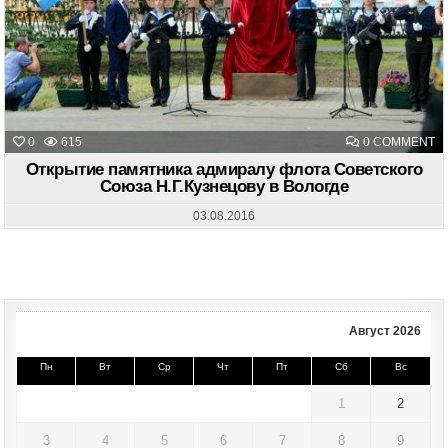
O
0
615
0 COMMENT
О
П
Открытие памятника адмиралу флота Советского
А
Союза Н.Г.Кузнецову в Вологде
Ф
С
С
03.08.2016
Н.
В
В
Август 2026
Пн
Вт
Ср
Чт
Пт
Сб
Вс
1
2
3
4
5
6
7
8
9