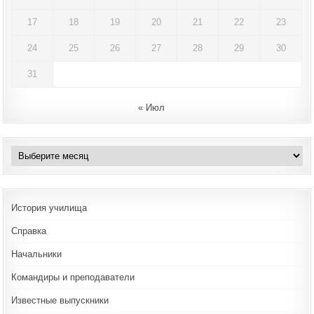
17
18
19
20
21
22
23
24
25
26
27
28
29
30
31
« Июл
Архивы
История училища
Справка
Начальники
Командиры и преподаватели
Известные выпускники