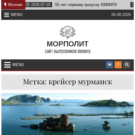
Skip
тву
Молния
2026-07-19
55 лет первому выпуску КВВМПУ
20
to
content
MENU
06.08.2026
МОРПОЛИТ
САЙТ ВЫПУСКНИКОВ КВВМПУ
MENU
Метка:
крейсер мурманск