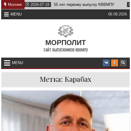
Skip
Молния
2026-07-19
55 лет первому выпуску КВВМПУ
2026-
to
content
MENU
06.08.2026
МОРПОЛИТ
САЙТ ВЫПУСКНИКОВ КВВМПУ
MENU
Метка:
Карабах