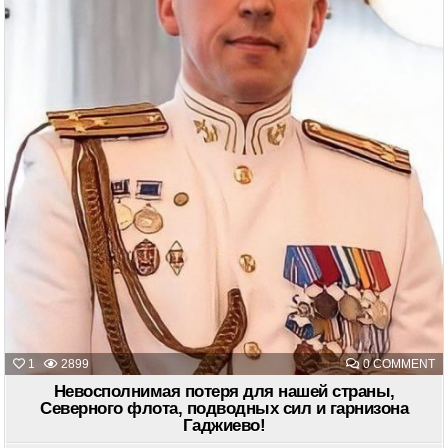
O
1
2899
0 COMMENT
Н
П
Невосполнимая потеря для нашей страны,
Д
Северного флота, подводных сил и гарнизона
Н
Гаджиево!
С
С
Ф