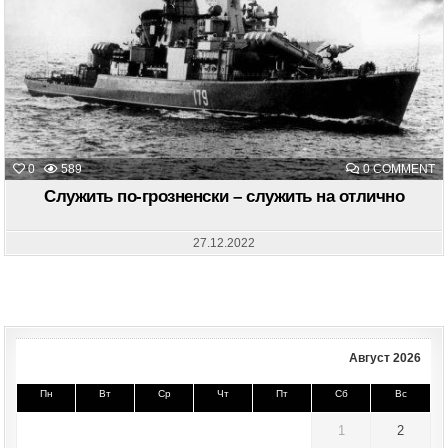
O
0
589
0 COMMENT
С
П
Служить по-грозненски – служить на отлично
Г
–
С
Н
27.12.2022
О
Август 2026
Пн
Вт
Ср
Чт
Пт
Сб
Вс
1
2