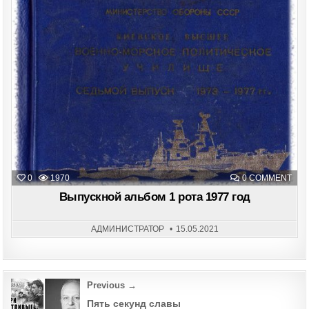
Posted
in
ON
0
1970
0 COMMENT
ВЫП
АЛЬ
Выпускной альбом 1 рота 1977 год
1
РОТ
197
ГОД
АДМИНИСТРАТОР
15.05.2021
Post
Previous →
navigation
Пять секунд славы