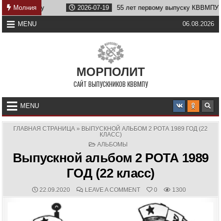
Skip
Молния
2026-07-19
55 лет первому выпуску КВВМПУ
2026
to
content
MENU
06.08.2026
МОРПОЛИТ
САЙТ ВЫПУСКНИКОВ КВВМПУ
MENU
ГЛАВНАЯ СТРАНИЦА
»
ВЫПУСКНОЙ АЛЬБОМ 2 РОТА 1989 ГОД (22
КЛАСС)
POSTED
АЛЬБОМЫ
IN
Выпускной альбом 2 РОТА 1989
ГОД (22 класс)
PUBLISHED
COMMENTS:
ON
22.09.2020
LEAVE A COMMENT
0
1300
DATE:
ВЫПУСКНОЙ
АЛЬБОМ
2
РОТА
1989