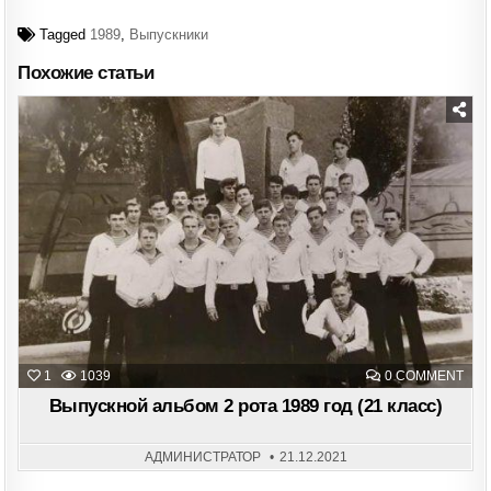
Tagged
1989
,
Выпускники
Похожие статьи
Posted
in
ON
1
1039
0 COMMENT
ВЫП
АЛЬ
Выпускной альбом 2 рота 1989 год (21 класс)
2
РОТ
198
ГОД
АДМИНИСТРАТОР
21.12.2021
(21
КЛА