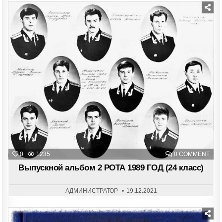
Posted
in
ON
0
1235
0 COMMENT
ВЫП
АЛЬ
Выпускной альбом 2 РОТА 1989 ГОД (24 класс)
2
РОТ
198
ГОД
АДМИНИСТРАТОР
19.12.2021
(24
КЛА